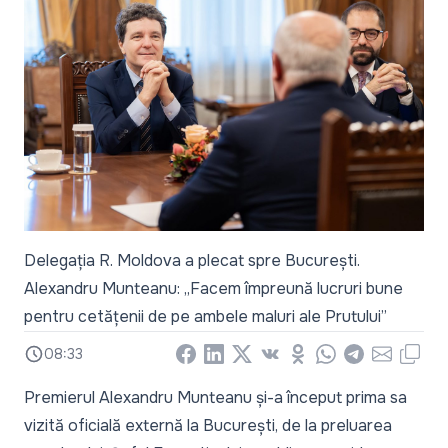
Delegația R. Moldova a plecat spre București.
Alexandru Munteanu: „Facem împreună lucruri bune
pentru cetățenii de pe ambele maluri ale Prutului”
08:33
Facebook
LinkedIn
X
Vkontakte
Odnoklassniki
WhatsApp
Telegram
Email
Copy
Premierul Alexandru Munteanu și-a început prima sa
vizită oficială externă la București, de la preluarea