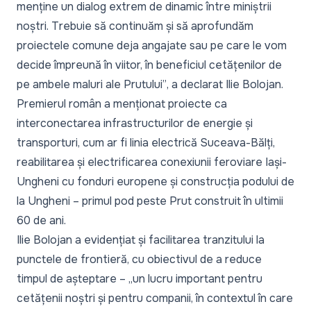
menține un dialog extrem de dinamic între miniștrii
noștri. Trebuie să continuăm și să aprofundăm
proiectele comune deja angajate sau pe care le vom
decide împreună în viitor, în beneficiul cetățenilor de
pe ambele maluri ale Prutului”
, a declarat Ilie Bolojan.
Premierul român a menționat proiecte ca
interconectarea infrastructurilor de energie și
transporturi, cum ar fi linia electrică Suceava-Bălți,
reabilitarea și electrificarea conexiunii feroviare Iași-
Ungheni cu fonduri europene și construcția podului de
la Ungheni – primul pod peste Prut construit în ultimii
60 de ani.
Ilie Bolojan a evidențiat și facilitarea tranzitului la
punctele de frontieră, cu obiectivul de a reduce
timpul de așteptare – „
un lucru important pentru
cetățenii noștri și pentru companii, în contextul în care