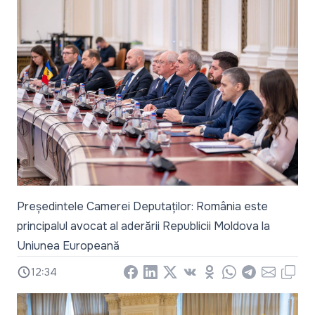
Președintele Camerei Deputaților: România este
principalul avocat al aderării Republicii Moldova la
Uniunea Europeană
12:34
Facebook
LinkedIn
X
Vkontakte
Odnoklassniki
WhatsApp
Telegram
Email
Copy