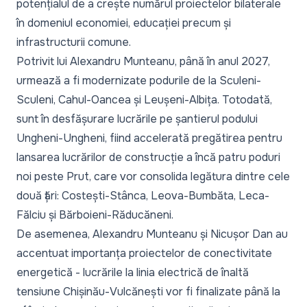
potențialul de a crește numărul proiectelor bilaterale
în domeniul economiei, educației precum și
infrastructurii comune.
Potrivit lui Alexandru Munteanu, până în anul 2027,
urmează a fi modernizate podurile de la Sculeni-
Sculeni, Cahul-Oancea și Leușeni-Albița. Totodată,
sunt în desfășurare lucrările pe șantierul podului
Ungheni-Ungheni, fiind accelerată pregătirea pentru
lansarea lucrărilor de construcție a încă patru poduri
noi peste Prut, care vor consolida legătura dintre cele
două țări: Costești-Stânca, Leova-Bumbăta, Leca-
Fălciu și Bărboieni-Răducăneni.
De asemenea, Alexandru Munteanu și Nicușor Dan au
accentuat importanța proiectelor de conectivitate
energetică - lucrările la linia electrică de înaltă
tensiune Chișinău-Vulcănești vor fi finalizate până la