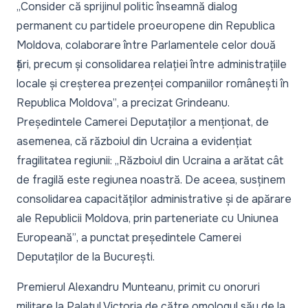
„Consider că sprijinul politic înseamnă dialog
permanent cu partidele proeuropene din Republica
Moldova, colaborare între Parlamentele celor două
țări, precum și consolidarea relației între administrațiile
locale și creșterea prezenței companiilor românești în
Republica Moldova”
, a precizat Grindeanu.
Președintele Camerei Deputaților a menționat, de
asemenea, că războiul din Ucraina a evidențiat
fragilitatea regiunii:
„Războiul din Ucraina a arătat cât
de fragilă este regiunea noastră. De aceea, susținem
consolidarea capacităților administrative și de apărare
ale Republicii Moldova, prin parteneriate cu Uniunea
Europeană”
, a punctat președintele Camerei
Deputaților de la București.
Premierul Alexandru Munteanu, primit cu onoruri
militare la Palatul Victoria de către omologul său de la