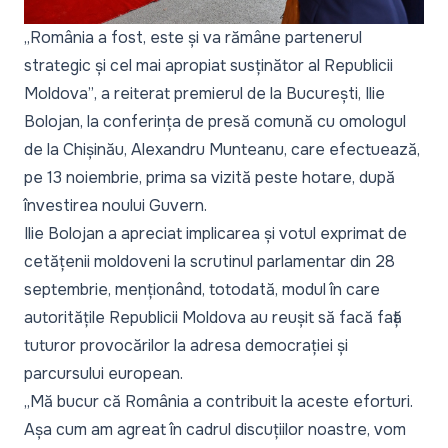
„România a fost, este și va rămâne partenerul
strategic și cel mai apropiat susținător al Republicii
Moldova”
, a reiterat premierul de la București, Ilie
Bolojan, la conferința de presă comună cu omologul
de la Chișinău, Alexandru Munteanu, care efectuează,
pe 13 noiembrie, prima sa vizită peste hotare, după
învestirea noului Guvern.
Ilie Bolojan a apreciat implicarea și votul exprimat de
cetățenii moldoveni la scrutinul parlamentar din 28
septembrie, menționând, totodată, modul în care
autoritățile Republicii Moldova au reușit să facă față
tuturor provocărilor la adresa democrației și
parcursului european.
„Mă bucur că România a contribuit la aceste eforturi.
Așa cum am agreat în cadrul discuțiilor noastre, vom