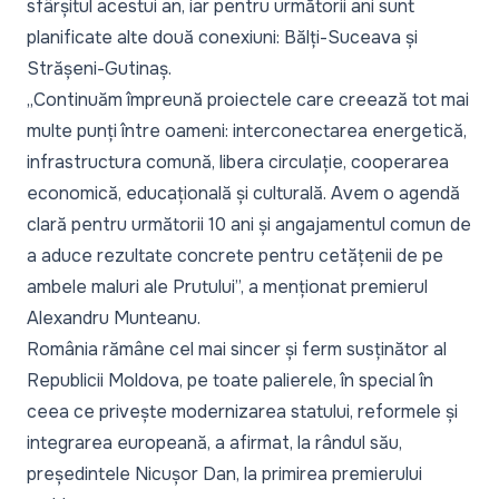
sfârșitul acestui an, iar pentru următorii ani sunt
planificate alte două conexiuni: Bălți-Suceava și
Strășeni-Gutinaș.
„
Continuăm împreună proiectele care creează tot mai
multe punți între oameni: interconectarea energetică,
infrastructura comună, libera circulație, cooperarea
economică, educațională și culturală. Avem o agendă
clară pentru următorii 10 ani și angajamentul comun de
a aduce rezultate concrete pentru cetățenii de pe
ambele maluri ale Prutului
”, a menționat premierul
Alexandru Munteanu.
România rămâne cel mai sincer și ferm susținător al
Republicii Moldova, pe toate palierele, în special în
ceea ce privește modernizarea statului, reformele și
integrarea europeană, a afirmat, la rândul său,
președintele Nicușor Dan, la primirea premierului