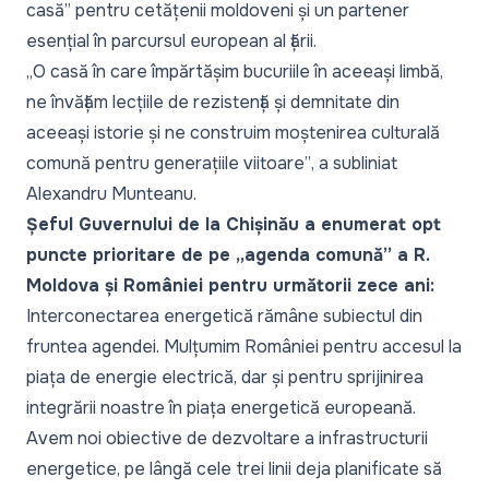
casă”
pentru cetățenii moldoveni și un partener
esențial în parcursul european al țării.
„
O casă în care împărtășim bucuriile în aceeași limbă,
ne învățăm lecțiile de rezistență și demnitate din
aceeași istorie și ne construim moștenirea culturală
comună pentru generațiile viitoare”
, a subliniat
Alexandru Munteanu.
Șeful Guvernului de la Chișinău a enumerat opt
puncte prioritare de pe „
agenda comună”
a R.
Moldova și României pentru următorii zece ani:
Interconectarea energetică rămâne subiectul din
fruntea agendei. Mulțumim României pentru accesul la
piața de energie electrică, dar și pentru sprijinirea
integrării noastre în piața energetică europeană.
Avem noi obiective de dezvoltare a infrastructurii
energetice, pe lângă cele trei linii deja planificate să