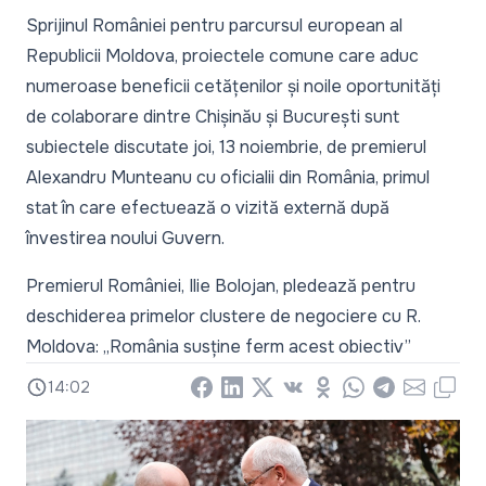
Sprijinul României pentru parcursul european al
Republicii Moldova, proiectele comune care aduc
numeroase beneficii cetățenilor și noile oportunități
de colaborare dintre Chișinău și București sunt
subiectele discutate joi, 13 noiembrie, de premierul
Alexandru Munteanu cu oficialii din România, primul
stat în care efectuează o vizită externă după
învestirea noului Guvern.
Premierul României, Ilie Bolojan, pledează pentru
deschiderea primelor clustere de negociere cu R.
Moldova: „România susține ferm acest obiectiv”
14:02
Facebook
LinkedIn
X
Vkontakte
Odnoklassniki
WhatsApp
Telegram
Email
Copy