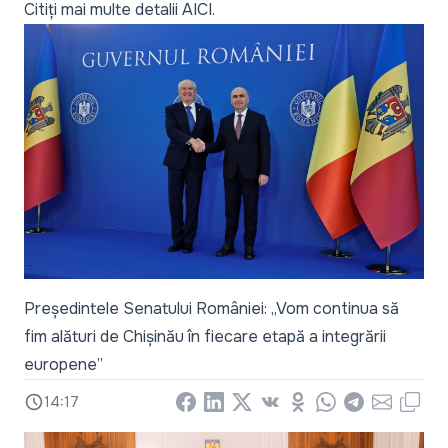
Citiți mai multe detalii
AICI
.
Președintele Senatului României: „Vom continua să
fim alături de Chișinău în fiecare etapă a integrării
europene”
14:17
Facebook
LinkedIn
X
Vkontakte
Odnoklassniki
WhatsApp
Telegram
Email
Copy