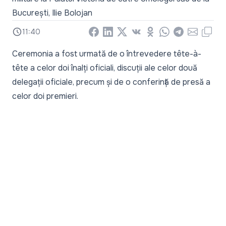
București, Ilie Bolojan
11:40
Facebook
LinkedIn
X
Vkontakte
Odnoklassniki
WhatsApp
Telegram
Email
Copy
Ceremonia a fost urmată de o întrevedere tête-à-
tête a celor doi înalți oficiali, discuții ale celor două
delegații oficiale, precum și de o conferință de presă a
celor doi premieri.