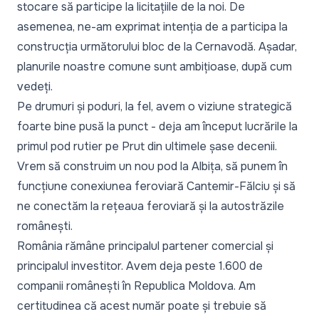
stocare să participe la licitațiile de la noi. De
asemenea, ne-am exprimat intenția de a participa la
construcția următorului bloc de la Cernavodă. Așadar,
planurile noastre comune sunt ambițioase, după cum
vedeți.
Pe drumuri și poduri, la fel, avem o viziune strategică
foarte bine pusă la punct - deja am început lucrările la
primul pod rutier pe Prut din ultimele șase decenii.
Vrem să construim un nou pod la Albița, să punem în
funcțiune conexiunea feroviară Cantemir-Fălciu și să
ne conectăm la rețeaua feroviară și la autostrăzile
românești.
România rămâne principalul partener comercial și
principalul investitor. Avem deja peste 1.600 de
companii românești în Republica Moldova. Am
certitudinea că acest număr poate și trebuie să