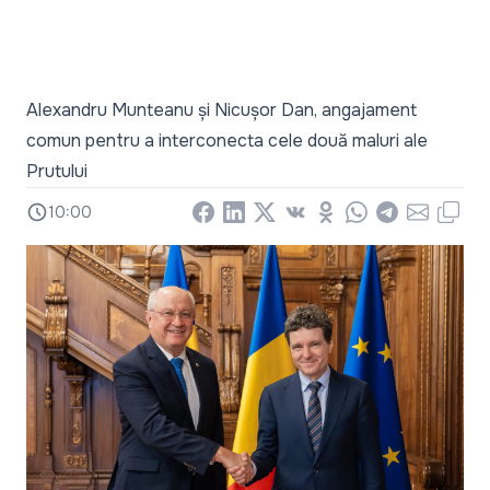
Alexandru Munteanu și Nicușor Dan, angajament
comun pentru a interconecta cele două maluri ale
Prutului
10:00
Facebook
LinkedIn
X
Vkontakte
Odnoklassniki
WhatsApp
Telegram
Email
Copy