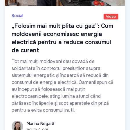
Social
Video
„Folosim mai mult plita cu gaz”: Cum
moldovenii economisesc energia
electrică pentru a reduce consumul
de curent
Tot mai mulți moldoveni dau dovadă de
solidaritate în contextul presiunilor asupra
sistemului energetic și încearcă să reducă din
consumul de energie electrică. Oamenii spun că
au început să folosească mai puțin
electrocasnicele, sting lumina atunci când
părăsesc încăperile și scot aparatele din priză
pentru a evita consumul inutil.
Marina Negară
Marina Negară
acum 4 ore