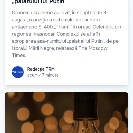
„palatului lui Putin”
Dronele ucrainene au lovit, în noaptea de 9
august, o poziție a sistemului de rachete
antiaeriene S-400 „Triumf” în orașul Gelendjik, din
regiunea Krasnodar. Complexul se afla în
apropierea așa-numitului „palat al lui Putin”, de pe
litoralul Mării Negre, relatează The Moscow
Times.
Redacția TRM
Redacția TRM
acum 47 minute