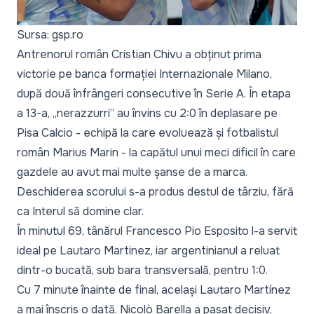
Sursa: gsp.ro
Antrenorul român Cristian Chivu a obținut prima
victorie pe banca formației Internazionale Milano,
după două înfrângeri consecutive în Serie A. În etapa
a 13-a, „nerazzurri” au învins cu 2:0 în deplasare pe
Pisa Calcio - echipă la care evoluează și fotbalistul
român Marius Marin - la capătul unui meci dificil în care
gazdele au avut mai multe șanse de a marca.
Deschiderea scorului s-a produs destul de târziu, fără
ca Interul să domine clar.
În minutul 69, tânărul Francesco Pio Esposito l-a servit
ideal pe Lautaro Martinez, iar argentinianul a reluat
dintr-o bucată, sub bara transversală, pentru 1:0.
Cu 7 minute înainte de final, același Lautaro Martínez
a mai înscris o dată. Nicolò Barella a pasat decisiv,