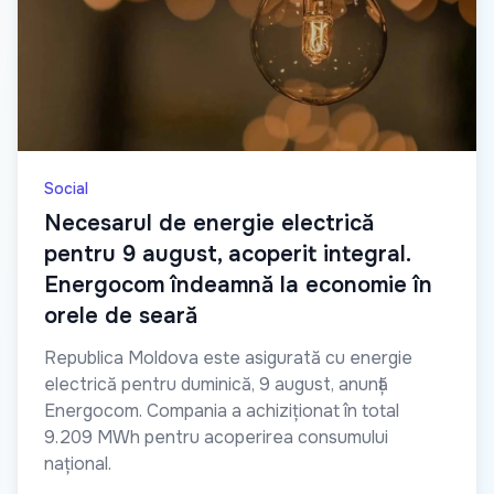
Social
Necesarul de energie electrică
pentru 9 august, acoperit integral.
Energocom îndeamnă la economie în
orele de seară
Republica Moldova este asigurată cu energie
electrică pentru duminică, 9 august, anunță
Energocom. Compania a achiziționat în total
9.209 MWh pentru acoperirea consumului
național.