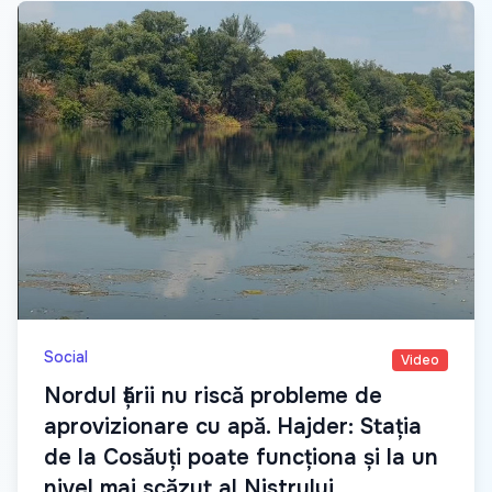
Social
Video
Nordul țării nu riscă probleme de
aprovizionare cu apă. Hajder: Stația
de la Cosăuți poate funcționa și la un
nivel mai scăzut al Nistrului