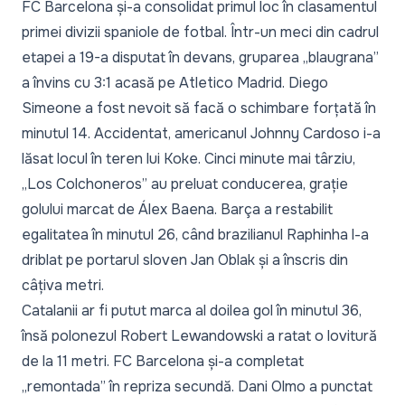
FC Barcelona și-a consolidat primul loc în clasamentul
primei divizii spaniole de fotbal. Într-un meci din cadrul
etapei a 19-a disputat în devans, gruparea „blaugrana”
a învins cu 3:1 acasă pe Atletico Madrid. Diego
Simeone a fost nevoit să facă o schimbare forțată în
minutul 14. Accidentat, americanul Johnny Cardoso i-a
lăsat locul în teren lui Koke. Cinci minute mai târziu,
„Los Colchoneros” au preluat conducerea, grație
golului marcat de Álex Baena. Barça a restabilit
egalitatea în minutul 26, când brazilianul Raphinha l-a
driblat pe portarul sloven Jan Oblak și a înscris din
câțiva metri.
Catalanii ar fi putut marca al doilea gol în minutul 36,
însă polonezul Robert Lewandowski a ratat o lovitură
de la 11 metri. FC Barcelona și-a completat
„remontada” în repriza secundă. Dani Olmo a punctat