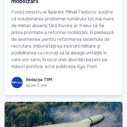
mobilizării
Fostul ministru al Apărării, Mihail Fedorov, susține
că soluționarea problemei numărului tot mai mare
de militari absenți fără învoire ar trebui să fie
prima prioritate a reformei mobilizării. El pledează,
de asemenea, pentru reformarea sistemului de
recrutare, îmbunătățirea instruirii militare și
posibilitatea ca recruții să își aleagă unitățile în
care vor servi, în locul unei abordări bazate pe
măsuri punitive, scrie publicația Kyiv Post.
Redacția TRM
Redacția TRM
acum 3 ore