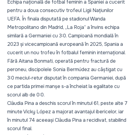
Echipa națională de fotbal feminin a Spaniei a cucerit
pentru a doua consecutiv trofeul Ligii Națiunilor
UEFA. În finala disputată pe stadionul Wanda
Metropolitano din Madrid, „La Roja” a învins echipa
similară a Germaniei cu 3:0. Campioană mondială în
2023 și vicecampioană europeană în 2025, Spania a
cucerit un nou trofeu în fotbalul feminin internațional.
Fără Aitana Bonmati, operată pentru fractură de
peroneu, discipolele Sonia Bermúdez au câștigat cu
3:0 meciul-retur disputat în compania Germaniei, după
ce partida primei manșe s-a încheiat la egalitate cu
scorul alb de 0:0.
Clàudia Pina a deschis scorul în minutul 61, peste alte 7
minute Vicky López a majorat avantajul ibericelor, iar
în minutul 74 aceeași Clàudia Pina a recidivat, stabilind
scorul final.