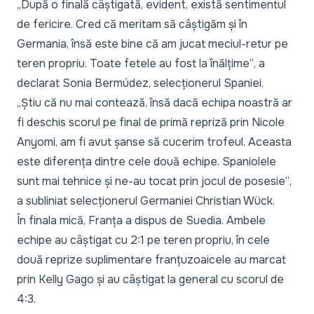
„După o finală câștigată, evident, există sentimentul
de fericire. Cred că meritam să câștigăm și în
Germania, însă este bine că am jucat meciul-retur pe
teren propriu. Toate fetele au fost la înălțime”
, a
declarat Sonia Bermúdez, selecționerul Spaniei.
„Știu că nu mai contează, însă dacă echipa noastră ar
fi deschis scorul pe final de primă repriză prin Nicole
Anyomi, am fi avut șanse să cucerim trofeul. Aceasta
este diferența dintre cele două echipe. Spaniolele
sunt mai tehnice și ne-au tocat prin jocul de posesie”
,
a subliniat selecționerul Germaniei Christian Wück.
În finala mică, Franța a dispus de Suedia. Ambele
echipe au câștigat cu 2:1 pe teren propriu, în cele
două reprize suplimentare franțuzoaicele au marcat
prin Kelly Gago și au câștigat la general cu scorul de
4:3.