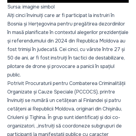
Sursa: imagine simbol
Alți cinci învinuiți care ar fi participat la instruiri în
Bosnia și Herțegovina pentru pregătirea dezordinilor
în masă planificate în contextul alegerilor prezidențiale
și referendumului din 2024 din Republica Moldova au
fost trimiși în judecată. Cei cinci, cu vârste între 27 și
50 de ani, ar fi fost instruiți în tactici de destabilizare,
pilotare de drone și provocare a panicii în spațiul
public.
Potrivit
Procuraturii pentru Combaterea Criminalității
Organizate și Cauze Speciale (PCCOCS)
, printre
învinuiți se numără un cetățean al Finlandei și patru
cetățeni ai Republicii Moldova, originari din Chișinău,
Criuleni și Tighina. În grup sunt identificați și doi co-
organizatori,
„instruiți să coordoneze subgrupuri de
participanți la manifestații publice cu caracter