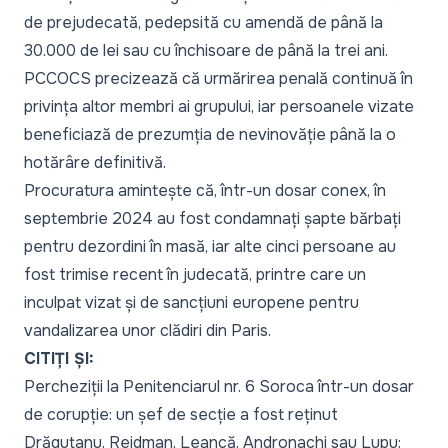
de prejudecată, pedepsită cu amendă de până la
30.000 de lei sau cu închisoare de până la trei ani.
PCCOCS precizează că urmărirea penală continuă în
privința altor membri ai grupului, iar persoanele vizate
beneficiază de prezumția de nevinovăție până la o
hotărâre definitivă.
Procuratura amintește că, într-un dosar conex, în
septembrie 2024
au fost condamnați șapte bărbați
pentru dezordini în masă, iar alte cinci persoane au
fost trimise recent în judecată, printre care un
inculpat vizat și de sancțiuni europene
pentru
vandalizarea unor clădiri din Paris
.
CITIȚI ȘI:
Percheziții la Penitenciarul nr. 6 Soroca într-un dosar
de corupție: un șef de secție a fost reținut
Drăguțanu, Reidman, Leancă, Andronachi sau Lupu: