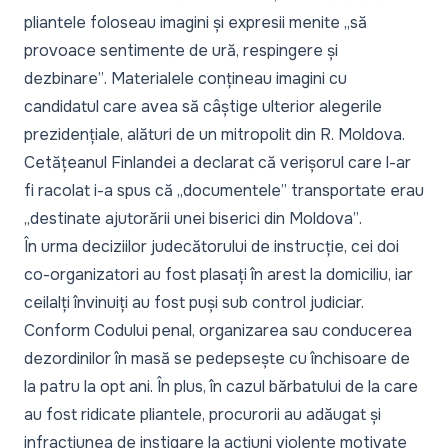
pliantele foloseau imagini și expresii menite
„să
provoace sentimente de ură, respingere și
dezbinare”
. Materialele conțineau imagini cu
candidatul care avea să câștige ulterior alegerile
prezidențiale, alături de un mitropolit din R. Moldova.
Cetățeanul Finlandei a declarat că verișorul care l-ar
fi racolat i-a spus că
„documentele”
transportate erau
„destinate ajutorării unei biserici din Moldova”
.
În urma deciziilor judecătorului de instrucție, cei doi
co-organizatori au fost plasați în arest la domiciliu, iar
ceilalți învinuiți au fost puși sub control judiciar.
Conform Codului penal, organizarea sau conducerea
dezordinilor în masă se pedepsește cu închisoare de
la patru la opt ani. În plus, în cazul bărbatului de la care
au fost ridicate pliantele, procurorii au adăugat și
infracțiunea de instigare la acțiuni violente motivate