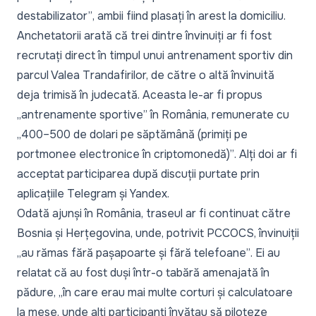
destabilizator”
, ambii fiind plasați în arest la domiciliu.
Anchetatorii arată că trei dintre învinuiți ar fi fost
recrutați direct în timpul unui antrenament sportiv din
parcul Valea Trandafirilor, de către o altă învinuită
deja trimisă în judecată. Aceasta le-ar fi propus
„antrenamente sportive”
în România, remunerate cu
„400–500 de dolari pe săptămână (primiți pe
portmonee electronice în criptomonedă)”
. Alți doi ar fi
acceptat participarea după discuții purtate prin
aplicațiile Telegram și Yandex.
Odată ajunși în România, traseul ar fi continuat către
Bosnia și Herțegovina, unde, potrivit PCCOCS, învinuiții
„au rămas fără pașapoarte și fără telefoane”
. Ei au
relatat că au fost duși într-o tabără amenajată în
pădure,
„în care erau mai multe corturi și calculatoare
la mese, unde alți participanți învățau să piloteze