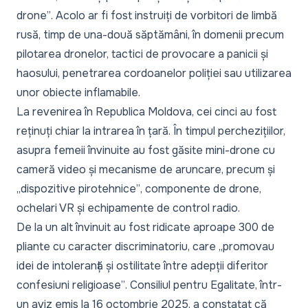
drone”
. Acolo ar fi fost instruiți de vorbitori de limbă
rusă, timp de una-două săptămâni, în domenii precum
pilotarea dronelor, tactici de provocare a panicii și
haosului, penetrarea cordoanelor poliției sau utilizarea
unor obiecte inflamabile.
La revenirea în Republica Moldova, cei cinci au fost
reținuți chiar la intrarea în țară. În timpul perchezițiilor,
asupra femeii învinuite au fost găsite mini-drone cu
cameră video și mecanisme de aruncare, precum și
„dispozitive pirotehnice”
, componente de drone,
ochelari VR și echipamente de control radio.
De la un alt învinuit au fost ridicate aproape 300 de
pliante cu caracter discriminatoriu, care
„promovau
idei de intoleranță și ostilitate între adepții diferitor
confesiuni religioase”
. Consiliul pentru Egalitate, într-
un aviz emis la 16 octombrie 2025, a constatat că