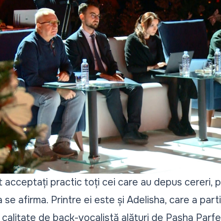
st acceptați practic toți cei care au depus cereri, p
se afirma. Printre ei este și Adelisha, care a partic
 calitate de back-vocalistă alături de Pasha Parfe