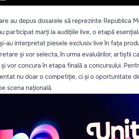
i care au depus dosarele să reprezinte Republica M
articipat marți la audițiile live, o etapă esențială
 și-au interpretat piesele exclusiv live în fața prod
retare și vor selecta, în urma evaluărilor, artiștii
și vor concura în etapa finală a concursului. Pentru
ezentat nu doar o competiție, ci și o oportunitate d
e scena națională.