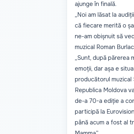
ajunge în finală.
„Noi am lăsat la audi
că fiecare merită o șa
ne-am obișnuit să ve
muzical Roman Burlac
„Sunt, după părerea mea
emoții, dar așa e situ
producătorul muzical 
Republica Moldova va
de-a 70-a ediție a con
participă la Eurovisi
până acum a fost al tr
Mamma”.