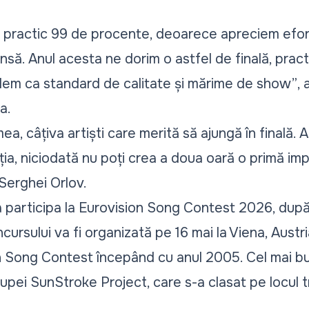
ții practic 99 de procente, deoarece apreciem efor
nsă. Anul acesta ne dorim o astfel de finală, pract
dem ca standard de calitate și mărime de show”
,
a.
, câțiva artiști care merită să ajungă în finală. Al
ația, niciodată nu poți crea a doua oară o primă im
Serghei Orlov.
 participa la Eurovision Song Contest 2026, dup
cursului va fi organizată pe 16 mai la Viena, Austr
on Song Contest începând cu anul 2005. Cel mai bu
upei SunStroke Project, care s-a clasat pe locul t