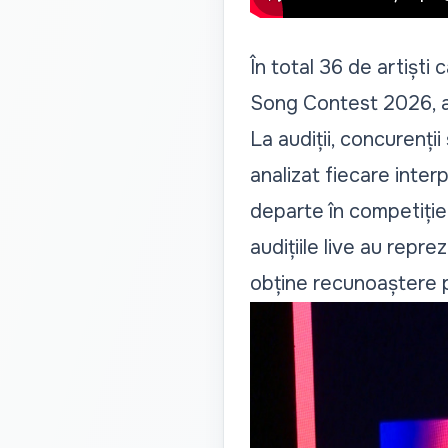
În total 36 de artișt
Song Contest 2026, au p
La audiții, concurenții
analizat fiecare interp
departe în competiție 
audițiile live au repr
obține recunoaștere p