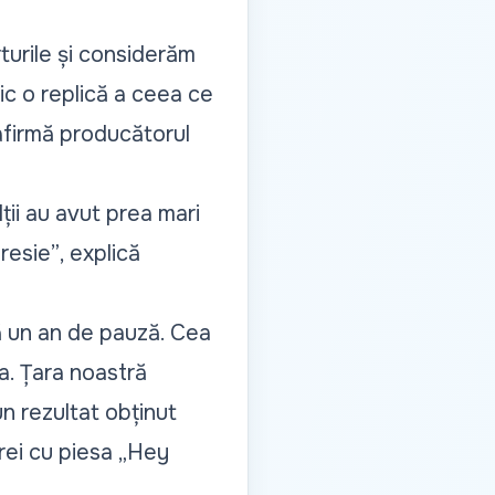
turile și considerăm
ic o replică a ceea ce
 afirmă producătorul
ții au avut prea mari
presie”
, explică
ă un an de pauză. Cea
ia. Țara noastră
n rezultat obținut
rei cu piesa „Hey