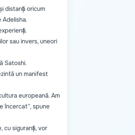
i distanță oricum
e Adelisha.
xperiență.
lor sau invers, uneori
ă Satoshi.
ezintă un manifest
 cultura europeană. Am
de încercat”
, spune
 cu siguranță, vor