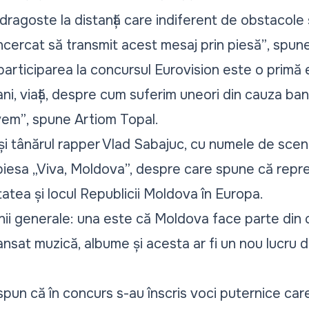
ragoste la distanță care indiferent de obstacole ș
cercat să transmit acest mesaj prin piesă”
, spun
articiparea la concursul Eurovision este o primă e
i, viață, despre cum suferim uneori din cauza bani
vem”
, spune Artiom Topal.
 și tânărul rapper Vlad Sabajuc, cu numele de scen
piesa „Viva, Moldova”, despre care spune că repr
atea și locul Republicii Moldova în Europa.
inii generale: una este că Moldova face parte din
lansat muzică, albume și acesta ar fi un nou lucru 
spun că în concurs s-au înscris voci puternice care,