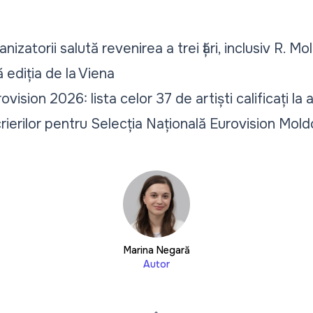
izatorii salută revenirea a trei țări, inclusiv R. Mo
 ediția de la Viena
ision 2026: lista celor 37 de artiști calificați la au
crierilor pentru Selecția Națională Eurovision Mo
Marina Negară
Autor