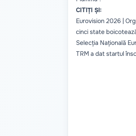
CITIȚI ȘI:
Eurovision 2026 | Organ
cinci state boicotează
Selecția Națională Eurov
TRM a dat startul îns