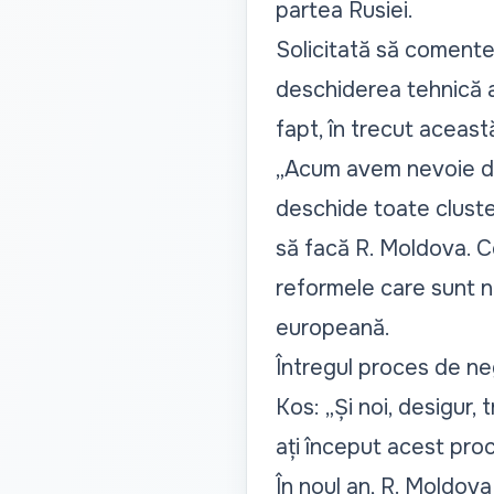
partea Rusiei.
Solicitată să comentez
deschiderea tehnică a
fapt, în trecut aceast
„
Acum avem nevoie de 
deschide toate cluster
să facă R. Moldova. C
reformele care sunt ne
europeană.
Întregul proces de neg
Kos:
„Și noi, desigur, 
ați început acest pr
În noul an, R. Moldov