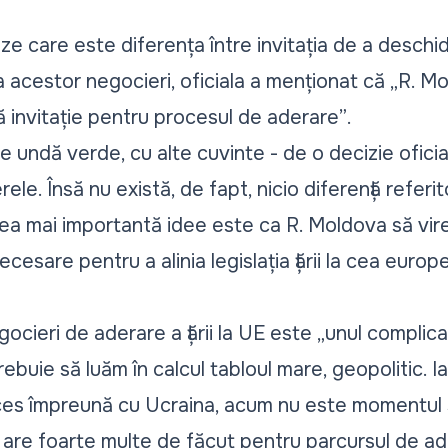
e care este diferența între invitația de a deschide
 acestor negocieri, oficiala a menționat că „
R. Mo
ă invitație pentru procesul de aderare”
.
undă verde, cu alte cuvinte - de o decizie oficia
ele. Însă nu există, de fapt, nicio diferență referi
ea mai importantă idee este ca R. Moldova să vi
cesare pentru a alinia legislația țării la cea europ
ocieri de aderare a țării la UE este „
unul complica
trebuie să luăm în calcul tabloul mare, geopolitic. 
oces împreună cu Ucraina, acum nu este momentul
a are foarte multe de făcut pentru parcursul de ad