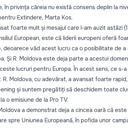
, în privința căreia nu există consens deplin la niv
entru Extindere, Marta Kos.
at foarte mult și mesajul care l-am auzit astăzi (18
siliul European, este că liderii europeni oferă foar
, deoarece văd acest lucru ca o posibilitate de a
opa. Și R. Moldova este deja parte a acestui dome
este lucruri pentru Europa. În acest sens, ce s-a
v. R. Moldova, cu adevărat, a avansat foarte rapid, 
ening și suntem pregătiți să deschidem toate clust
la o emisiune de la Pro TV.
. Moldova a demonstrat deja a cincea oară că este 
are spre Uniunea Europeană, în pofida unor campa