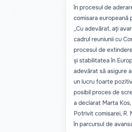
în procesul de aderare
comisara europeană p
„Cu adevărat, ați avans
cadrul reuniunii cu Con
procesul de extindere
și stabilitatea în Eur
adevărat să asigure ac
un lucru foarte poziti
posibil proces de scre
a declarat Marta Kos, 
Potrivit comisarei, R
în parcursul de avans