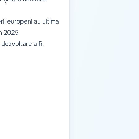
rii europeni au ultima
în 2025
e dezvoltare a R.