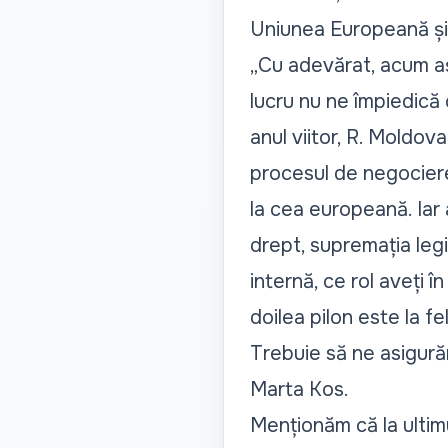
Uniunea Europeană și e
„Cu adevărat, acum aș
lucru nu ne împiedică
anul viitor, R. Moldov
procesul de negociere, 
la cea europeană. Iar
drept, supremația legii
internă, ce rol aveți î
doilea pilon este la f
Trebuie să ne asigurăm
Marta Kos.
Menționăm că la ultim