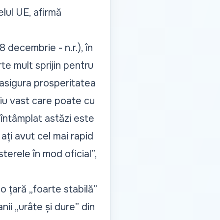
elul UE, afirmă
 decembrie - n.r.), în
te mult sprijin pentru
 asigura prosperitatea
niu vast care poate cu
 întâmplat astăzi este
ați avut cel mai rapid
erele în mod oficial”,
o țară „
foarte stabilă”
nii „
urâte și dure
” din