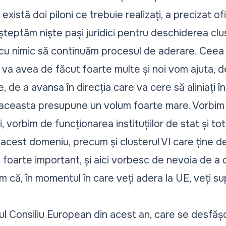
xistă doi piloni ce trebuie realizați, a precizat o
teptăm niște pași juridici pentru deschiderea clus
 cu nimic să continuăm procesul de aderare. Ceea 
a va avea de făcut foarte multe și noi vom ajuta, de
de a avansa în direcția care va cere să aliniați într
 aceasta presupune un volum foarte mare. Vorbim
, vorbim de funcționarea instituțiilor de stat și tot
n acest domeniu, precum și clusterul VI care ține de 
el foarte important, și aici vorbesc de nevoia de 
 că, în momentul în care veți adera la UE, veți sup
ul Consiliu European din acest an, care se desfășo