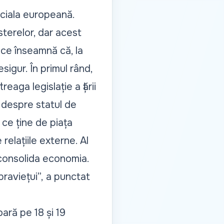
ficiala europeană.
terelor, dar acest
ce înseamnă că, la
sigur. În primul rând,
eaga legislație a țării
 despre statul de
 ce ține de piața
relațiile externe. Al
a consolida economia.
raviețui”,
a punctat
ară pe 18 și 19