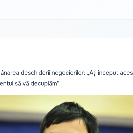
narea deschiderii negocierilor: „Ați început ace
entul să vă decuplăm”