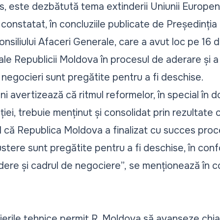
s, este dezbătută tema extinderii Uniunii Europen
a
constatat
, în concluziile publicate de Președinția
siliului Afaceri Generale, care a avut loc pe 16 d
le Republicii Moldova în procesul de aderare și a
negocieri sunt pregătite pentru a fi deschise.
peni avertizează că
ritmul reformelor
, în special în d
ției, trebuie menținut și consolidat prin rezultate
ul că Republica Moldova a finalizat cu succes proc
stere sunt pregătite pentru a fi deschise, în con
ere și cadrul de negociere”,
se menționează în con
erile tehnice permit R. Moldova să avanseze chia