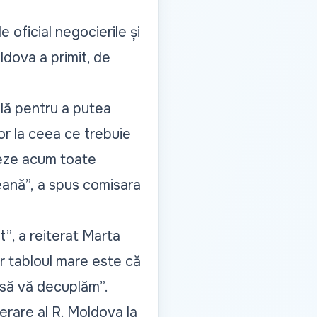
 oficial negocierile și
ldova a primit, de
lă pentru a putea
tor la ceea ce trebuie
reze acum toate
eană”,
a spus comisara
t”
, a reiterat Marta
Iar tabloul mare este că
 să vă decuplăm”.
erare al R. Moldova la