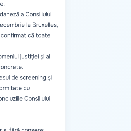
e.
 daneză a Consiliului
ecembrie la Bruxelles,
 confirmat că toate
omeniul justiției și al
 concrete.
esul de screening și
formitate cu
cluziile Consiliului
r și fără consens