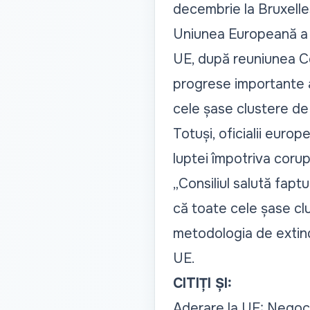
decembrie la Bruxelle
Uniunea Europeană 
UE, după reuniunea Con
progrese importante a
cele șase clustere de 
Totuși, oficialii euro
luptei împotriva corup
„Consiliul salută fapt
că toate cele șase clu
metodologia de extind
UE.
CITIȚI ȘI:
Aderare la UE: Negoci