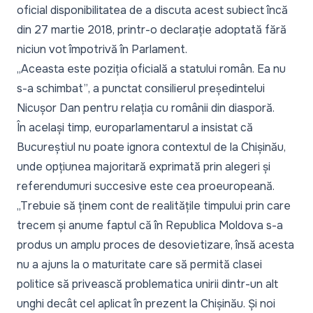
oficial disponibilitatea de a discuta acest subiect încă
din 27 martie 2018, printr-o declarație adoptată fără
niciun vot împotrivă în Parlament.
„
Aceasta este poziția oficială a statului român. Ea nu
s-a schimbat”
, a punctat consilierul președintelui
Nicușor Dan pentru relația cu românii din diasporă.
În același timp, europarlamentarul a insistat că
Bucureștiul nu poate ignora contextul de la Chișinău,
unde opțiunea majoritară exprimată prin alegeri și
referendumuri succesive este cea proeuropeană.
„Trebuie să ținem cont de realitățile timpului prin care
trecem și anume faptul că în Republica Moldova s-a
produs un amplu proces de desovietizare, însă acesta
nu a ajuns la o maturitate care să permită clasei
politice să privească problematica unirii dintr-un alt
unghi decât cel aplicat în prezent la Chișinău. Și noi