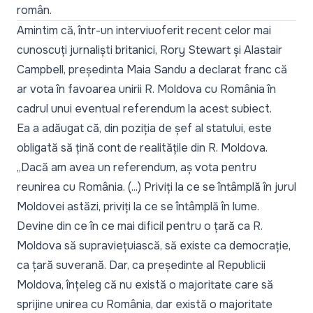
român.
Amintim că,
într-un interviu
oferit recent celor mai
cunoscuți jurnaliști britanici, Rory Stewart și Alastair
Campbell, președinta Maia Sandu a declarat franc că
ar vota în favoarea unirii R. Moldova cu România în
cadrul unui eventual referendum la acest subiect.
Ea a adăugat că, din poziția de șef al statului, este
obligată să țină cont de realitățile din R. Moldova.
„Dacă am avea un referendum, aș vota pentru
reunirea cu România. (...) Priviți la ce se întâmplă în jurul
Moldovei astăzi, priviți la ce se întâmplă în lume.
Devine din ce în ce mai dificil pentru o țară ca R.
Moldova să supraviețuiască, să existe ca democrație,
ca țară suverană. Dar, ca președinte al Republicii
Moldova, înțeleg că nu există o majoritate care să
sprijine unirea cu România, dar există o majoritate