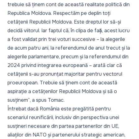
trebuie să ținem cont de această realitate politică din
Republica Moldova. Respectăm pe deplin toți
cetățenii Republicii Moldova. Este dreptul lor să-și
decidă viitorul. Iar faptul că, în clipa de față, acest lucru
a fost validat prin trei voturi succesive – la alegerile
de acum patru ani, la referendumul de anul trecut și la
alegerile parlamentare, precum și la referendumul din
2024 privind integrarea europeană – arată clar că
cetățenii s-au pronunțat majoritar pentru vectorul
proeuropean. Trebuie să ținem cont de această
aspirație a cetățenilor Republicii Moldova și să o
susținem”
, a spus Tomac.
Întrebat dacă România este pregătită pentru
scenariul reunificării, inclusiv din perspectiva unei
susțineri necesare din partea partenerilor din UE,
aliaților din NATO și partenerului strategic american,