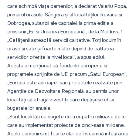
care schimbă viața oamenilor, a declarat Valeriu Popa,
primarul orașului Sângera și al localităților Revaca și
Dobrogea, suburbii ale capitalei, la prima ediție a
emisiunii
„Eu și Uniunea Europeană”,
de la Moldova 1.
„Cetățenii așteaptă servicii calitative. Toți locuim în
orașe și sate și foarte multe depind de calitatea
serviciilor oferite la nivel local”,
a spus edilul.
Acesta a menționat că fondurile europene și
programele sprijinite de UE, precum „
Satul European”
,
„
Europa este aproape”
sau proiectele realizate prin
Agențiile de Dezvoltare Regională, au permis unor
localități să atragă investiții care depășesc chiar
bugetele lor anuale.
„Sunt localități cu bugete de trei-patru milioane de lei,
care au implementat proiecte de cinci-șase milioane.
Acolo oamenii simt foarte clar ce înseamnă integrarea