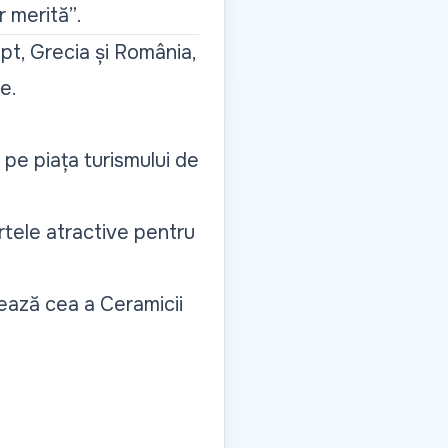
r merită”
.
ipt, Grecia și România,
e.
ă pe piața turismului de
rtele atractive pentru
ează cea a Ceramicii