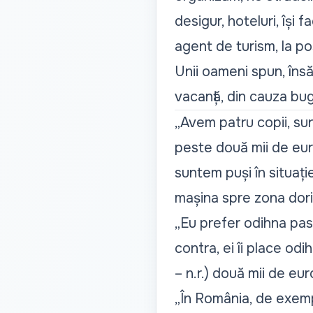
desigur, hoteluri, își f
agent de turism, la po
Unii oameni spun, însă
vacanță, din cauza buge
„
Avem patru copii, sun
peste două mii de eur
suntem puși în situaț
mașina spre zona dori
„
Eu prefer odihna pasi
contra, ei îi place od
– n.r.) două mii de eur
„
În România, de exemplu