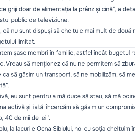
ace griji doar de alimentația la prânz și cină”
, a deta
stul public de televiziune.
, că nu sunt dispuși să cheltuie mai mult de două 
tului limitat.
tem șase membri în familie, astfel încât bugetul 
o. Vreau să menționez că nu ne permitem să zbur
ie ca să găsim un transport, să ne mobilizăm, să 
tă”
.
vă, eu sunt pentru a mă duce să stau, să mă odines
ihna activă și, iată, încercăm să găsim un compromis
o, 40 de mii de lei”
.
, la lacurile Ocna Sibiului, noi cu soția cheltuim în