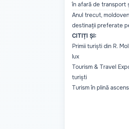
în afară de transport 
Anul trecut, moldoveni
destinații preferate pe
CITIȚI ȘI:
Primii turiști din R. M
lux
Tourism & Travel Expo
turiști
Turism în plină ascen