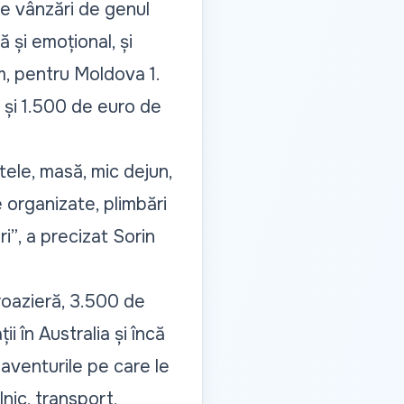
ine vânzări de genul
 și emoțional, și
m, pentru Moldova 1.
 și 1.500 de euro de
tele, masă, mic dejun,
e organizate, plimbări
ri”
, a precizat Sorin
roazieră, 3.500 de
i în Australia și încă
 aventurile pe care le
nic, transport,