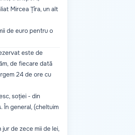
liat Mircea Țîra, un alt
mii de euro pentru o
rezervat este de
ăm, de fiecare dată
mergem 24 de ore cu
c, soției - din
. În general, (cheltuim
 jur de zece mii de lei,