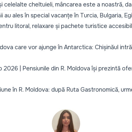
și celelalte cheltuieli, mâncarea este a noastră, da
i au ales în special vacanțe în Turcia, Bulgaria, Eg
ntru litoral, relaxare și pachete turistice accesibil
oldova care vor ajunge în Antarctica: Chișinăul intr
 2026 | Pensiunile din R. Moldova își prezintă ofe
siune în R. Moldova: după Ruta Gastronomică, urm