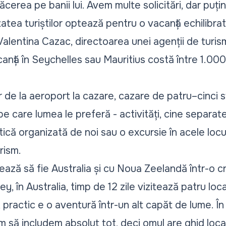
lăcerea pe banii lui. Avem multe solicitări, dar puț
atea turiștilor optează pentru o vacanță echilibrată
 Valentina Cazac, directoarea unei agenții de turis
nță în Seychelles sau Mauritius costă între 1.000
r de la aeroport la cazare, cazare de patru–cinci s
i pe care lumea le preferă - activități, cine separat
tică organizată de noi sau o excursie în acele locu
rism.
ză să fie Australia și cu Noua Zeelandă într-o c
, în Australia, timp de 12 zile vizitează patru locați
 practic e o aventură într-un alt capăt de lume. În
 să includem absolut tot, deci omul are ghid local