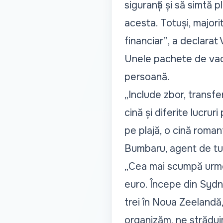
siguranță și să simtă p
acesta. Totuși, majorit
financiar”
, a declarat
Unele pachete de vaca
persoană.
„
Include zbor, transfe
cină și diferite lucrur
pe plajă, o cină roman
Bumbaru, agent de tu
„
Cea mai scumpă urmea
euro. Începe din Sydney
trei în Noua Zeelandă,
organizăm, ne străduim