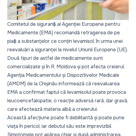
Comitetul de siguranță al Agenției Europene pentru
Medicamente (EMA) recomandă retragerea de pe
piață a substanțelor ce conțin
levamisol
, în urma unei
reevaluări a siguranței la nivelul Uniunii Europene (UE).
Două tipuri de astfel de medicamente sunt
comercializate și în R. Moldova și pot afecta creierul.
Agenția Medicamentului și Dispozitivelor Medicale
(AMDM) de la Chișinău informează că reevaluarea
EMA a confirmat faptul că
levamisolul
poate provoca
leucoencefalopatie
, o reacție adversă rară, dar gravă,
care afectează materia albă a creierului.
Această afecțiune poate fi debilitantă și poate pune
viața în pericol, iar debutul său este imprevizibil.
Simptomele pot apărea chiar și după administrarea