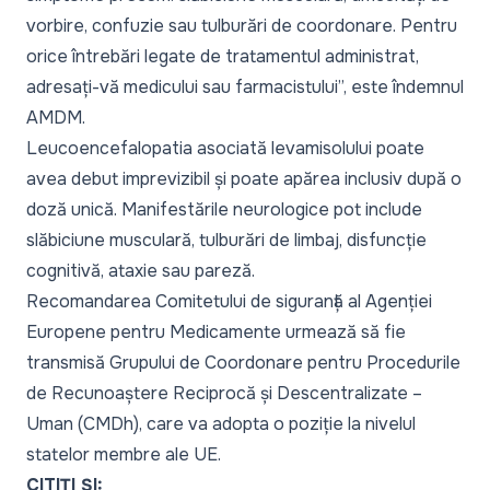
vorbire, confuzie sau tulburări de coordonare. Pentru
orice întrebări legate de tratamentul administrat,
adresați-vă medicului sau farmacistului”,
este îndemnul
AMDM.
Leucoencefalopatia
asociată
levamisolului
poate
avea debut imprevizibil și poate apărea inclusiv după o
doză unică. Manifestările neurologice pot include
slăbiciune musculară, tulburări de limbaj, disfuncție
cognitivă, ataxie sau pareză.
Recomandarea Comitetului de siguranță al Agenției
Europene pentru Medicamente urmează să fie
transmisă Grupului de Coordonare pentru Procedurile
de Recunoaștere Reciprocă și Descentralizate –
Uman (CMDh), care va adopta o poziție la nivelul
statelor membre ale UE.
CITIȚI ȘI: