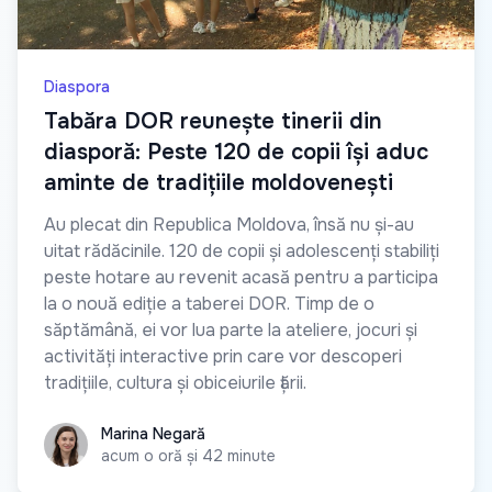
Diaspora
Tabăra DOR reunește tinerii din
diasporă: Peste 120 de copii își aduc
aminte de tradițiile moldovenești
Au plecat din Republica Moldova, însă nu și-au
uitat rădăcinile. 120 de copii și adolescenți stabiliți
peste hotare au revenit acasă pentru a participa
la o nouă ediție a taberei DOR. Timp de o
săptămână, ei vor lua parte la ateliere, jocuri și
activități interactive prin care vor descoperi
tradițiile, cultura și obiceiurile țării.
Marina Negară
Marina Negară
acum o oră și 42 minute