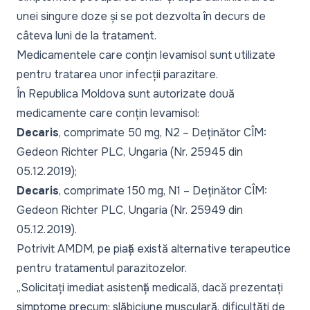
unei singure doze și se pot dezvolta în decurs de
câteva luni de la tratament.
Medicamentele care conțin
levamisol
sunt utilizate
pentru tratarea unor infecții parazitare.
În Republica Moldova sunt autorizate două
medicamente care conțin
levamisol
:
Decaris
, comprimate 50 mg, N2 – Deținător CÎM:
Gedeon Richter PLC, Ungaria (Nr. 25945 din
05.12.2019);
Decaris
, comprimate 150 mg, N1 – Deținător CÎM:
Gedeon Richter PLC, Ungaria (Nr. 25949 din
05.12.2019).
Potrivit AMDM, pe piață există alternative terapeutice
pentru tratamentul parazitozelor.
„Solicitați imediat asistență medicală, dacă prezentați
simptome precum: slăbiciune musculară, dificultăți de