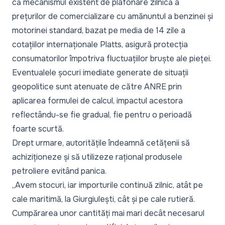
că mecanismul existent de plafonare zilnică a
prețurilor de comercializare cu amănuntul a benzinei și
motorinei standard, bazat pe media de 14 zile a
cotațiilor internaționale Platts, asigură protecția
consumatorilor împotriva fluctuațiilor bruște ale pieței.
Eventualele șocuri imediate generate de situații
geopolitice sunt atenuate de către ANRE prin
aplicarea formulei de calcul, impactul acestora
reflectându-se fie gradual, fie pentru o perioadă
foarte scurtă.
Drept urmare, autoritățile îndeamnă cetățenii să
achiziționeze și să utilizeze rațional produsele
petroliere evitând panica.
„Avem stocuri, iar importurile continuă zilnic, atât pe
cale maritimă, la Giurgiulești, cât și pe cale rutieră.
Cumpărarea unor cantități mai mari decât necesarul