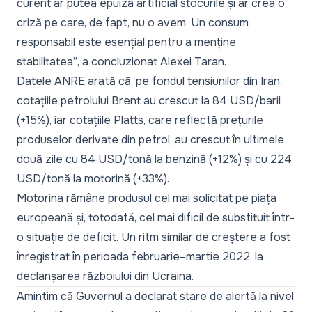
curent ar putea epuiza artificial stocurile și ar crea o
criză pe care, de fapt, nu o avem. Un consum
responsabil este esențial pentru a menține
stabilitatea”
, a concluzionat Alexei Taran.
Datele ANRE arată că, pe fondul tensiunilor din Iran,
cotațiile petrolului Brent au crescut la 84 USD/baril
(+15%), iar cotațiile Platts, care reflectă prețurile
produselor derivate din petrol, au crescut în ultimele
două zile cu 84 USD/tonă la benzină (+12%) și cu 224
USD/tonă la motorină (+33%).
Motorina rămâne produsul cel mai solicitat pe piața
europeană și, totodată, cel mai dificil de substituit într-
o situație de deficit. Un ritm similar de creștere a fost
înregistrat în perioada februarie–martie 2022, la
declanșarea războiului din Ucraina.
Amintim că Guvernul a declarat stare de alertă la nivel