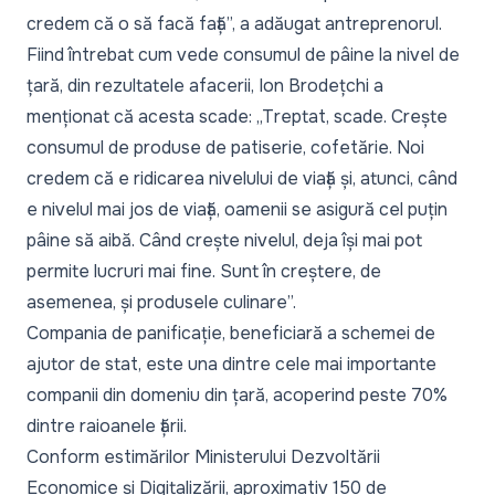
credem că o să facă față”,
a adăugat antreprenorul.
Fiind întrebat cum vede consumul de pâine la nivel de
țară, din rezultatele afacerii, Ion Brodețchi a
menționat că acesta scade:
„Treptat, scade. Crește
consumul de produse de patiserie, cofetărie. Noi
credem că e ridicarea nivelului de viață și, atunci, când
e nivelul mai jos de viață, oamenii se asigură cel puțin
pâine să aibă. Când crește nivelul, deja își mai pot
permite lucruri mai fine. Sunt în creștere, de
asemenea, și produsele culinare”.
Compania de panificație, beneficiară a schemei de
ajutor de stat, este una dintre cele mai importante
companii din domeniu din țară, acoperind peste 70%
dintre raioanele țării.
Conform estimărilor Ministerului Dezvoltării
Economice și Digitalizării, aproximativ 150 de