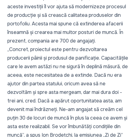
aceste investiții îl vor ajuta să modernizeze procesul
de producție și să crească calitatea produselor din
portofoliu. Acesta mai spune că extinderea afacerii
înseamnă și crearea mai multor posturi de muncă. În
prezent, compania are 700 de angajați.
„Concret, proiectul este pentru dezvoltarea
producerii pâinii și produsul de panificație. Capacitățile
care le avem astăzi nu ne sigură în deplină măsură, de
aceea, este necesitatea de a extinde. Dacă nu era
ajutor din partea statului, oricum avea să ne
dezvoltăm și spre asta mergeam, dar mai dura doi -
trei ani, cred. Dacă a apărut oportunitatea asta, am
devenit mai îndrăzneți. Ne-am angajat să creăm cel
puțin 30 de locuri de muncă în plus la ceea ce avem și
asta este realizabil. Se vor îmbunătăți condițiile din
muncă”,
a spus Ion Brodețchi, la emisiunea
„Zi de Zi”