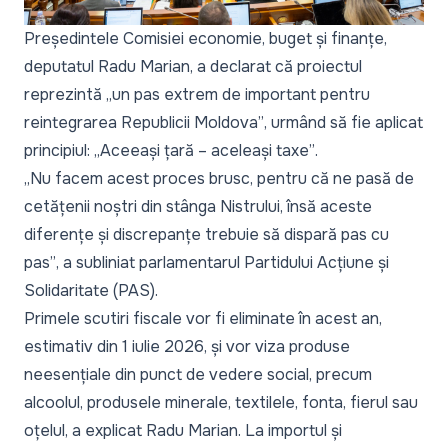
Președintele Comisiei economie, buget și finanțe,
deputatul Radu Marian, a declarat că proiectul
reprezintă
„un pas extrem de important pentru
reintegrarea Republicii Moldova”
, urmând să fie aplicat
principiul:
„Aceeași țară – aceleași taxe”
.
„Nu facem acest proces brusc, pentru că ne pasă de
cetățenii noștri din stânga Nistrului, însă aceste
diferențe și discrepanțe trebuie să dispară pas cu
pas”
, a subliniat parlamentarul Partidului Acțiune și
Solidaritate (PAS).
Primele scutiri fiscale vor fi eliminate în acest an,
estimativ din 1 iulie 2026, și vor viza produse
neesențiale din punct de vedere social, precum
alcoolul, produsele minerale, textilele, fonta, fierul sau
oțelul, a explicat Radu Marian. La importul și