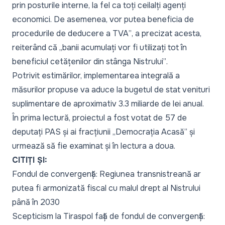
prin posturile interne, la fel ca toți ceilalți agenți
economici. De asemenea, vor putea beneficia de
procedurile de deducere a TVA”
, a precizat acesta,
reiterând că
„banii acumulați vor fi utilizați tot în
beneficiul cetățenilor din stânga Nistrului”
.
Potrivit estimărilor, implementarea integrală a
măsurilor propuse va aduce la bugetul de stat venituri
suplimentare de aproximativ 3.3 miliarde de lei anual.
În prima lectură, proiectul a fost votat de 57 de
deputați PAS și ai fracțiunii „Democrația Acasă” și
urmează să fie examinat și în lectura a doua.
CITIȚI ȘI:
Fondul de convergență: Regiunea transnistreană ar
putea fi armonizată fiscal cu malul drept al Nistrului
până în 2030
Scepticism la Tiraspol față de fondul de convergență: