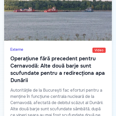
Externe
Video
Operațiune fără precedent pentru
Cernavodă: Alte două barje sunt
scufundate pentru a redirecționa apa
Dunării
Autoritățile de la București fac eforturi pentru a
menține în funcțiune centrala nucleară de la
Cernavodă, afectată de debitul scăzut al Dunării.
Alte două barje sunt scufundate sâmbătă, după
ce vineri seara au mai fost scufundate două pe