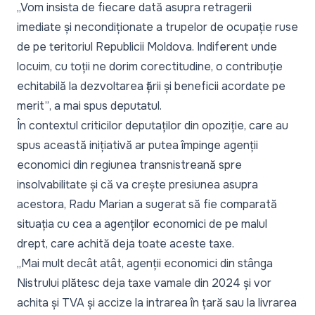
„Vom insista de fiecare dată asupra retragerii
imediate și necondiționate a trupelor de ocupație ruse
de pe teritoriul Republicii Moldova. Indiferent unde
locuim, cu toții ne dorim corectitudine, o contribuție
echitabilă la dezvoltarea țării și beneficii acordate pe
merit”
, a mai spus deputatul.
În contextul criticilor deputaților din opoziție, care au
spus această inițiativă ar putea împinge agenții
economici din regiunea transnistreană spre
insolvabilitate și că va crește presiunea asupra
acestora, Radu Marian a sugerat să fie comparată
situația cu cea a agenților economici de pe malul
drept, care achită deja toate aceste taxe.
„Mai mult decât atât, agenții economici din stânga
Nistrului plătesc deja taxe vamale din 2024 și vor
achita și TVA și accize la intrarea în țară sau la livrarea