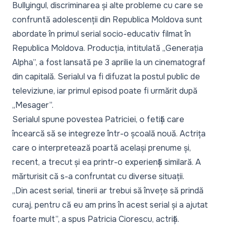
Bullyingul, discriminarea și alte probleme cu care se
confruntă adolescenții din Republica Moldova sunt
abordate în primul serial socio-educativ filmat în
Republica Moldova. Producția, intitulată „Generația
Alpha”, a fost lansată pe 3 aprilie la un cinematograf
din capitală. Serialul va fi difuzat la postul public de
televiziune, iar primul episod poate fi urmărit după
„Mesager”.
Serialul spune povestea Patriciei, o fetiță care
încearcă să se integreze într-o școală nouă. Actrița
care o interpretează poartă același prenume și,
recent, a trecut și ea printr-o experiență similară. A
mărturisit că s-a confruntat cu diverse situații.
„Din acest serial, tinerii ar trebui să învețe să prindă
curaj, pentru că eu am prins în acest serial și a ajutat
foarte mult”,
a spus Patricia Ciorescu, actriță.