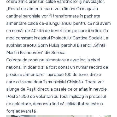
oferă zilnic prânzuri calde vârstnicilor și nevoiașilor.
„Restul de alimente care vor rămâne în magazia
cantinei parohiale vor fi transformate în pachete
alimentare calde de-a lungul anului pentru că noi avem
un număr de 40-45 de beneficiari pe care îi hrănim în
mod constant în cadrul Proiectului Cantina Socială”,
a
subliniat preotul Sorin Huluță, parohul Bisericii „Sfinții
Martiri Brâncoveni” din Soroca.
Colecta de produse alimentare a avut loc la nivel
național. În doar o zi a fost donat un număr record de
produse alimentare - aproape 100 de tone, dintre
care o treime doar în municipiul Chișinău. Toate vor
ajunge de Paști direct la casele celor aflați în nevoie.
Peste 1.350 de voluntari au fost implicați în procesul
de colectare, demonstrând că solidaritatea este o
forță adevărată.