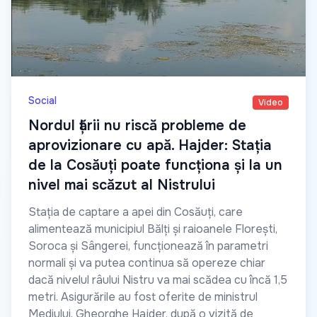
Social
Video
Nordul țării nu riscă probleme de
aprovizionare cu apă. Hajder: Stația
de la Cosăuți poate funcționa și la un
nivel mai scăzut al Nistrului
Stația de captare a apei din Cosăuți, care
alimentează municipiul Bălți și raioanele Florești,
Soroca și Sângerei, funcționează în parametri
normali și va putea continua să opereze chiar
dacă nivelul râului Nistru va mai scădea cu încă 1,5
metri. Asigurările au fost oferite de ministrul
Mediului, Gheorghe Hajder, după o vizită de