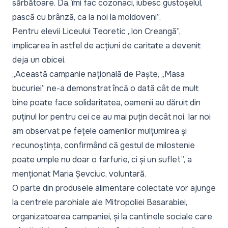
sărbătoare. Da, îmi fac cozonaci, iubesc gustoșelul,
pască cu brânză, ca la noi la moldoveni”.
Pentru elevii Liceului Teoretic „Ion Creangă”,
implicarea în astfel de acțiuni de caritate a devenit
deja un obicei.
„Această campanie națională de Paște, „Masa
bucuriei” ne-a demonstrat încă o dată cât de mult
bine poate face solidaritatea, oamenii au dăruit din
puținul lor pentru cei ce au mai puțin decât noi. Iar noi
am observat pe fețele oamenilor mulțumirea și
recunoștința, confirmând că gestul de milostenie
poate umple nu doar o farfurie, ci și un suflet”,
a
menționat Maria Șevciuc, voluntară.
O parte din produsele alimentare colectate vor ajunge
la centrele parohiale ale Mitropoliei Basarabiei,
organizatoarea campaniei, și la cantinele sociale care