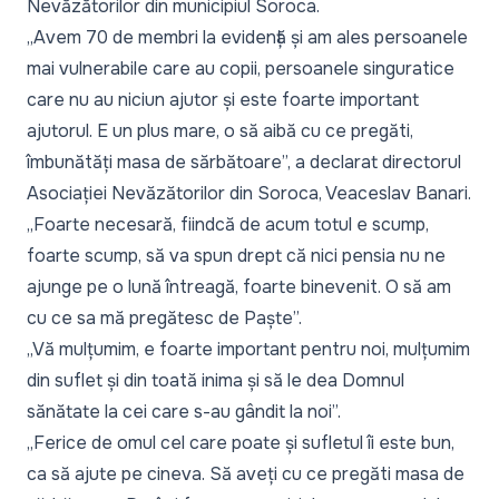
Nevăzătorilor din municipiul Soroca.
„Avem 70 de membri la evidență și am ales persoanele
mai vulnerabile care au copii, persoanele singuratice
care nu au niciun ajutor și este foarte important
ajutorul. E un plus mare, o să aibă cu ce pregăti,
îmbunătăți masa de sărbătoare”,
a declarat directorul
Asociației Nevăzătorilor din Soroca, Veaceslav Banari.
„Foarte necesară, fiindcă de acum totul e scump,
foarte scump, să va spun drept că nici pensia nu ne
ajunge pe o lună întreagă, foarte binevenit. O să am
cu ce sa mă pregătesc de Paște”.
„Vă mulțumim, e foarte important pentru noi, mulțumim
din suflet și din toată inima și să le dea Domnul
sănătate la cei care s-au gândit la noi”.
„Ferice de omul cel care poate și sufletul îi este bun,
ca să ajute pe cineva. Să aveți cu ce pregăti masa de