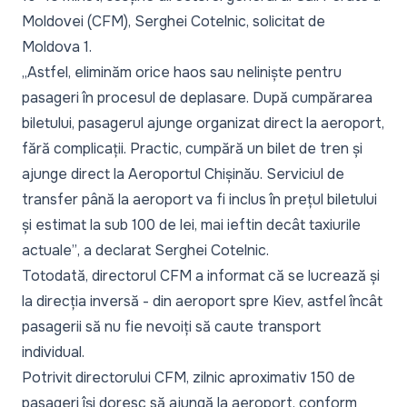
Moldovei (CFM), Serghei Cotelnic, solicitat de
Moldova 1.
„Astfel, eliminăm orice haos sau neliniște pentru
pasageri în procesul de deplasare. După cumpărarea
biletului, pasagerul ajunge organizat direct la aeroport,
fără complicații. Practic, cumpără un bilet de tren și
ajunge direct la Aeroportul Chișinău. Serviciul de
transfer până la aeroport va fi inclus în prețul biletului
și estimat la sub 100 de lei, mai ieftin decât taxiurile
actuale”
, a declarat Serghei Cotelnic.
Totodată, directorul CFM a informat că se lucrează și
la direcția inversă - din aeroport spre Kiev, astfel încât
pasagerii să nu fie nevoiți să caute transport
individual.
Potrivit directorului CFM, zilnic aproximativ 150 de
pasageri își doresc să ajungă la aeroport, conform