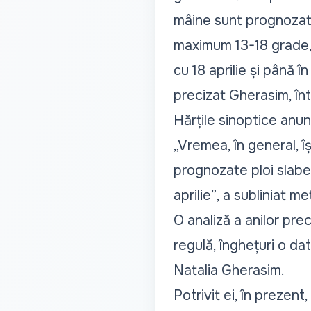
mâine sunt prognozate
maximum 13-18 grade,
cu 18 aprilie și până în
precizat Gherasim, într
Hărțile sinoptice anun
„Vremea, în general, îș
prognozate ploi slabe 
aprilie”
, a subliniat m
O analiză a anilor prec
regulă, înghețuri o dată
Natalia Gherasim.
Potrivit ei, în prezent