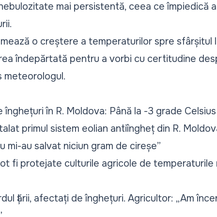
 nebulozitate mai persistentă, ceea ce împiedică a
ii.
timează o creștere a temperaturilor spre sfârșitul l
rea îndepărtată pentru a vorbi cu certitudine desp
s meteorologul.
nghețuri în R. Moldova: Până la -3 grade Celsius 
stalat primul sistem eolian antiîngheț din R. Moldo
u mi-au salvat niciun gram de cireșe”
ot fi protejate culturile agricole de temperaturil
rdul țării, afectați de înghețuri. Agricultor: „Am î
”