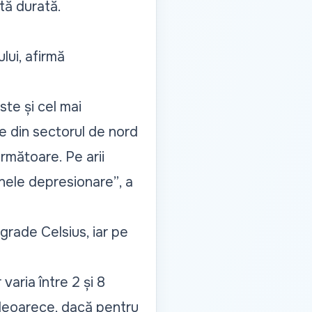
tă durată.
lui, afirmă
ste și cel mai
e din sectorul de nord
rmătoare. Pe arii
onele depresionare”
, a
 grade Celsius, iar pe
varia între 2 și 8
 deoarece, dacă pentru