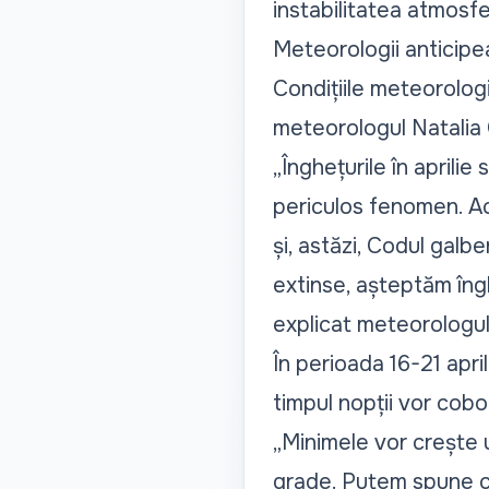
instabilitatea atmosfe
Meteorologii anticipeaz
Condițiile meteorologi
meteorologul Natalia
„Înghețurile în aprili
periculos fenomen. Ac
și, astăzi, Codul galb
extinse, așteptăm îngh
explicat meteorologul
În perioada 16-21 april
timpul nopții vor cobo
„Minimele vor crește uș
grade. Putem spune că