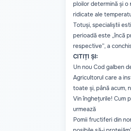
ploilor determină și o
ridicate ale temperatur
Totuși, specialiștii es
perioadă este
„încă p
respective”
, a conchi
CITIȚI ȘI:
Un nou Cod galben de î
Agricultorul care a in
toate și, până acum, n
Vin înghețurile! Cum p
urmează
Pomii fructiferi din no
posibile să-i protejăm