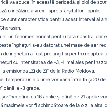
rică va aduce, în această perioadă, și ploi de scur
ă o încălzire a vremii spre sfârșitul lunii aprilie.
ce sunt caracteristice pentru acest interval al anu
 Gherasim.
e sunt un fenomen normal pentru țara noastră, dar e
este înghețuri s-au datorat unei mase de aer rec
en de înghețuri
a fost prelungit
și pentru noaptea u
ețuri cu intensitatea de -3, -1, mai ales pentru z
 la emisiunea
„Zi de Zi”
de la Radio Moldova.
ie, temperaturile diurne vor varia între 15 și 20 de
rî până la -3 grade.
or începând cu 16 aprilie și până pe 21 aprilie vor 
 maximele vor fi schimbătoare de la o zi la alta,