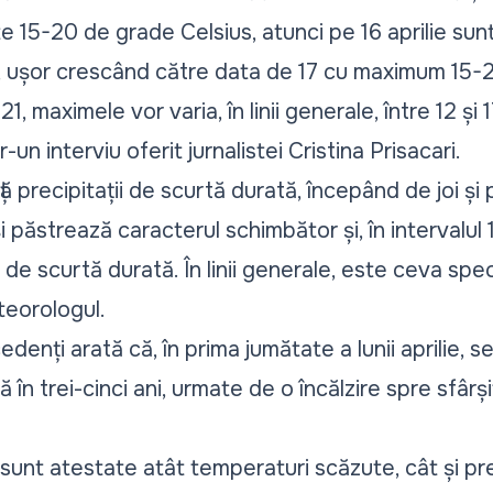
 15-20 de grade Celsius, atunci pe 16 aprilie su
 ușor crescând către data de 17 cu maximum 15-
 21, maximele vor varia, în linii generale, între 12 și
-un interviu oferit jurnalistei Cristina Prisacari.
ță precipitații de scurtă durată, începând de joi și
i păstrează caracterul schimbător și, în intervalul 1
de scurtă durată. În linii generale, este ceva spec
eteorologul.
edenți arată că, în prima jumătate a lunii aprilie, s
 în trei-cinci ani, urmate de o încălzire spre sfârșit
, sunt atestate atât temperaturi scăzute, cât și pre