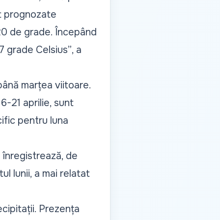
nt prognozate
20 de grade. Începând
 17 grade Celsius”
, a
 până marțea viitoare.
6-21 aprilie, sunt
ific pentru luna
e înregistrează, de
ul lunii, a mai relatat
cipitații. Prezența