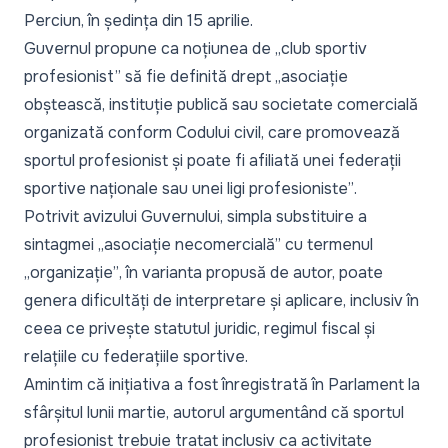
Perciun, în ședința din 15 aprilie.
Guvernul propune ca noțiunea de
„club sportiv
profesionist”
să fie definită drept
„asociație
obștească, instituție publică sau societate comercială
organizată conform Codului civil, care promovează
sportul profesionist și poate fi afiliată unei federații
sportive naționale sau unei ligi profesioniste”
.
Potrivit avizului Guvernului, simpla substituire a
sintagmei
„asociație necomercială”
cu termenul
„organizație”
, în varianta propusă de autor, poate
genera dificultăți de interpretare și aplicare, inclusiv în
ceea ce privește statutul juridic, regimul fiscal și
relațiile cu federațiile sportive.
Amintim că inițiativa a fost înregistrată în Parlament la
sfârșitul lunii martie, autorul argumentând că sportul
profesionist trebuie tratat inclusiv ca activitate