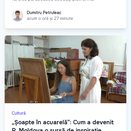
Dumitru Petruleac
Dumitru Petruleac
acum o oră și 27 minute
Cultură
„Șoapte în acuarelă”: Cum a devenit
R. Moldova o sursă de inspirație