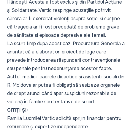
Hâncești. Acesta a fost exclus și din Partidul Acțiune
și Solidaritate. Vartic respinge acuzațiile potrivit
cărora ar fi exercitat violență asupra soției și susține
că tragedia ar fi fost precedată de probleme grave
de sănătate și episoade depresive ale femeii.
La scurt timp după acest caz, Procuratura Generală a
anunțat că a elaborat un proiect de lege care
prevede introducerea răspunderii contravenționale
sau penale pentru nedenunțarea acestor fapte.
Astfel, medicii, cadrele didactice și asistenții sociali din
R. Moldova ar putea fi obligați să sesizeze organele
de drept atunci când apar suspiciuni rezonabile de
violență în familie sau tentative de suicid.
CITIȚI ȘI:
Familia Ludmilei Vartic solicită sprijin financiar pentru
exhumare și expertize independente