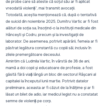
de probe care să ateste că soțul său ar fi aplicat
vreodată violență”
, mai transmit avocații.
Totodată, aceștia menționează că, după o tentativă
de suicid din noiembrie 2025, Dumitru Vartic ar fi fost
alături de soția sa, însoțind-o la instituții medicale din
Hâncești și Codru, precum și la investigații de
laborator. De asemenea, potrivit apărării, femeia ar fi
păstrat legătura constantă cu copiii săi, inclusiv în
zilele premergătoare decesului.
Amintim că Ludmila Vartic, în vârstă de 38 de ani,
mamă a doi copii și educatoare de profesie, a fost
găsită fără viață lângă un bloc din sectorul Râșcani al
capitalei la începutul lunii martie. Potrivit datelor
preliminare, aceasta ar fi căzut de la înălțime și ar fi
lăsat un bilet de adio, iar medicul legist nu a constatat
semne de violență pe corp.