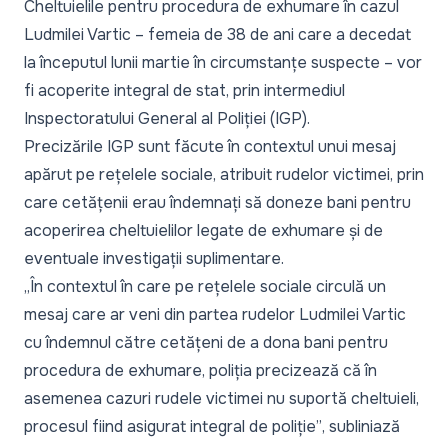
Cheltuielile pentru
procedura de exhumare
în cazul
Ludmilei Vartic – femeia de 38 de ani care a decedat
la începutul lunii martie în circumstanțe suspecte – vor
fi acoperite integral de stat, prin intermediul
Inspectoratului General al Poliției (IGP).
Precizările IGP sunt făcute în contextul unui mesaj
apărut pe rețelele sociale, atribuit rudelor victimei, prin
care cetățenii erau îndemnați să doneze bani pentru
acoperirea cheltuielilor legate de exhumare și de
eventuale investigații suplimentare.
„În contextul în care pe rețelele sociale circulă un
mesaj care ar veni din partea rudelor Ludmilei Vartic
cu îndemnul către cetățeni de a dona bani pentru
procedura de exhumare, poliția precizează că în
asemenea cazuri rudele victimei nu suportă cheltuieli,
procesul fiind asigurat integral de poliție”
, subliniază