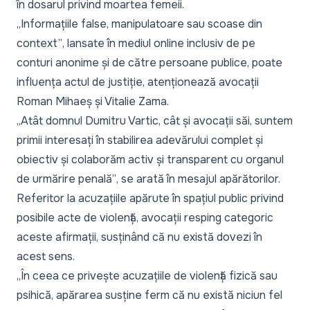
în dosarul privind moartea femeii.
„Informațiile false, manipulatoare sau scoase din
context”
, lansate în mediul online inclusiv de pe
conturi anonime și de către persoane publice, poate
influența actul de justiție, atenționează avocații
Roman Mihaeș și Vitalie Zama.
„Atât domnul Dumitru Vartic, cât și avocații săi, suntem
primii interesați în stabilirea adevărului complet și
obiectiv și colaborăm activ și transparent cu organul
de urmărire penală”
, se arată în mesajul apărătorilor.
Referitor la acuzațiile apărute în spațiul public privind
posibile acte de violență, avocații resping categoric
aceste afirmații, susținând că nu există dovezi în
acest sens.
„În ceea ce privește acuzațiile de violență fizică sau
psihică, apărarea susține ferm că nu există niciun fel