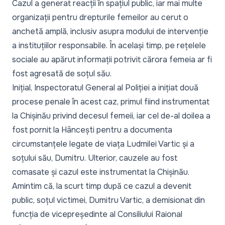
Cazul a generat reacții în spațiul public, iar mai multe
organizații pentru drepturile femeilor au cerut o
anchetă amplă, inclusiv asupra modului de intervenție
a instituțiilor responsabile. În același timp, pe rețelele
sociale au apărut informații potrivit cărora femeia ar fi
fost agresată de soțul său.
Inițial, Inspectoratul General al Poliției a inițiat două
procese penale în acest caz, primul fiind instrumentat
la Chișinău privind decesul femeii, iar cel de-al doilea a
fost pornit la Hâncești pentru a documenta
circumstanțele legate de viața Ludmilei Vartic și a
soțului său, Dumitru. Ulterior, cauzele au fost
comasate și cazul este instrumentat la Chișinău.
Amintim că, la scurt timp după ce cazul a devenit
public, soțul victimei, Dumitru Vartic, a demisionat din
funcția de vicepreședinte al Consiliului Raional