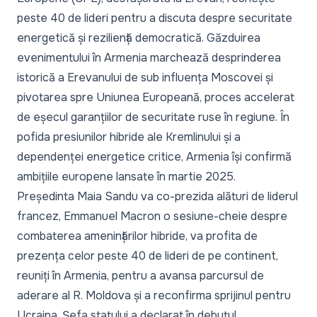
peste 40 de lideri pentru a discuta despre securitate
energetică și reziliență democratică. Găzduirea
evenimentului în Armenia marchează desprinderea
istorică a Erevanului de sub influența Moscovei și
pivotarea spre Uniunea Europeană, proces accelerat
de eșecul garanțiilor de securitate ruse în regiune. În
pofida presiunilor hibride ale Kremlinului și a
dependenței energetice critice, Armenia își confirmă
ambițiile europene lansate în martie 2025.
Președinta Maia Sandu va co-prezida alături de liderul
francez, Emmanuel Macron o sesiune-cheie despre
combaterea amenințărilor hibride, va profita de
prezența celor peste 40 de lideri de pe continent,
reuniți în Armenia, pentru a avansa parcursul de
aderare al R. Moldova și a reconfirma sprijinul pentru
Ucraina. Șefa statului a declarat în debutul