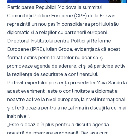
Participarea Republicii Moldova la summitul
Comunității Politice Europene (CPE) de la Erevan
reprezintă un nou pas în consolidarea profilului său
diplomatic și a relațiilor cu partenerii europeni.
Directorul Institutului pentru Politici și Reforme
Europene (IPRE), Iulian Groza, evidențiază că acest
format extins permite statelor nu doar să-și
promoveze agenda de aderare, ci și să participe activ
la reziliența de securitate a continentului.
Potrivit expertului, prezența președintei Maia Sandu la
acest eveniment
„este o continuitate a diplomației
noastre active la nivel european, la nivel internațional”
și oferă ocazia pentru a ne
„afirma în discuții la cel mai
înalt nivel”
.
„Este o ocazie în plus pentru a discuta agenda
noastră de integrare europeană. Dar, așa cum