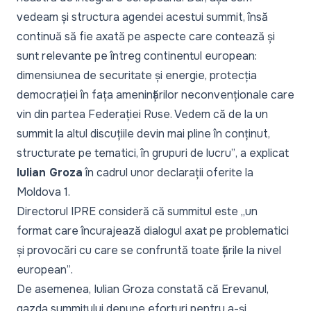
vedeam și structura agendei acestui summit, însă
continuă să fie axată pe aspecte care contează și
sunt relevante pe întreg continentul european:
dimensiunea de securitate și energie, protecția
democrației în fața amenințărilor neconvenționale care
vin din partea Federației Ruse. Vedem că de la un
summit la altul discuțiile devin mai pline în conținut,
structurate pe tematici, în grupuri de lucru”
, a explicat
Iulian Groza
în cadrul unor declarații oferite la
Moldova 1.
Directorul IPRE consideră că summitul este
„un
format care încurajează dialogul axat pe problematici
și provocări cu care se confruntă toate țările la nivel
european”
.
De asemenea, Iulian Groza constată că Erevanul,
gazda summitului depune eforturi pentru a-și