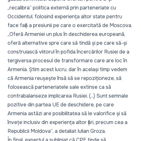
„recalibra”
politica externă prin parteneriate cu
Occidentul, folosind experiența altor state pentru
face față a presiunii pe care o exercitată de Moscova.
„Oferă Armeniei un plus în deschiderea europeană,
oferă alternative spre care să tindă și pe care să-și
construiască viitorul în pofida încercărilor Rusiei de a
tergiversa procesul de transformare care are loc în
Armenia. Știm acest lucru, dar în același timp vedem
că Armenia reușește însă să se repoziționeze, să
folosească parteneriatele sale extinse ca să
contrabalanseze implicarea Rusiei. (...) Sunt semnale
pozitive din partea UE de deschidere, pe care
Armenia astăzi are posibilitatea să le valorifice și să
învețe inclusiv din experiența altor țări, precum cea a
Republicii Moldova”
, a detaliat Iulian Groza.
În final, expertul a subliniat că CPE tinde să