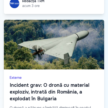
Redacția TRM
Redacția TRM
acum 3 ore
Externe
Incident grav: O dronă cu material
exploziv, intrată din România, a
explodat în Bulgaria
O dronă a pătruns sâmbătă dimineață în spațiul