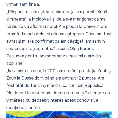
urmări semifinala.
„Răspunsul l-am așteptat dimineața, am pornit „Bună
dimineața” la Moldova 1 și deja s-a menționat că mai
târziu se va afla rezultatul. Am plecat la Universitate,
eram în timpul orelor și oricum așteptam. Când am fost
sunat și mi s-a confirmat că am câștigat, am sărit în
sus, colegii toți așteptau”,
a spus Oleg Barbos.
Pasiunea pentru acest concurs muzical o are din
copilărie.
„Îmi amintesc cum, în 2011, am urmărit prestația Zdob și
Zdub la Düsseldorf, când am obținut 12 puncte. Am
fost atât de fericit și mândru că sunt din Republica
Moldova. De atunci, am devenit un fan și în fiecare an
urmăresc cu deosebit interes acest concurs”
, a
menționat tânărul.