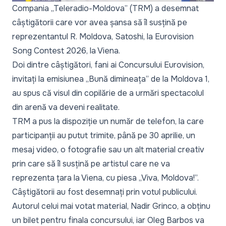
Compania „Teleradio-Moldova” (TRM) a desemnat
câștigătorii care vor avea șansa să îl susțină pe
reprezentantul R. Moldova, Satoshi, la Eurovision
Song Contest 2026, la Viena.
Doi dintre câștigători, fani ai Concursului Eurovision,
invitați la emisiunea „
Bună dimineața
” de la Moldova 1,
au spus că visul din copilărie de a urmări spectacolul
din arenă va deveni realitate.
TRM a pus la dispoziție un număr de telefon, la care
participanții au putut trimite, până pe 30 aprilie, un
mesaj video, o fotografie sau un alt material creativ
prin care să îl susțină pe artistul care ne va
reprezenta țara la Viena, cu piesa „Viva, Moldova!”.
Câștigătorii au fost desemnați prin votul publicului.
Autorul celui mai votat material, Nadir Grinco, a obținu
un bilet pentru finala concursului, iar Oleg Barbos va