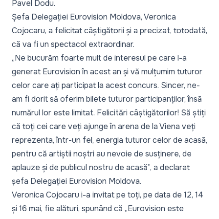
Pavel Dodu.
Șefa Delegației Eurovision Moldova, Veronica
Cojocaru, a felicitat câștigătorii și a precizat, totodată,
că va fi un spectacol extraordinar.
„Ne bucurăm foarte mult de interesul pe care l-a
generat Eurovision în acest an și vă mulțumim tuturor
celor care ați participat la acest concurs. Sincer, ne-
am fi dorit să oferim bilete tuturor participanților, însă
numărul lor este limitat. Felicitări câștigătorilor! Să știți
că toți cei care veți ajunge în arena de la Viena veți
reprezenta, într-un fel, energia tuturor celor de acasă,
pentru că artiștii noștri au nevoie de susținere, de
aplauze și de publicul nostru de acasă”,
a declarat
șefa Delegației Eurovision Moldova.
Veronica Cojocaru i-a invitat pe toți, pe data de 12, 14
și 16 mai, fie alături, spunând că
„Eurovision este