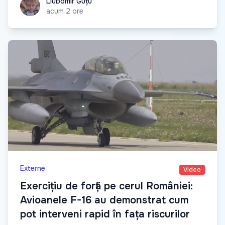
Liubomir Guțu
Liubomir Guțu
acum 2 ore
Externe
Video
Exercițiu de forță pe cerul României:
Avioanele F-16 au demonstrat cum
pot interveni rapid în fața riscurilor