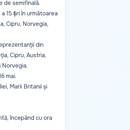
e de semifinală.
a 15 țări în următoarea
a, Cipru, Norvegia,
eprezentanții din
a, Cipru, Austria,
i Norvegia.
16 mai.
i, Marii Britanii și
ită, începând cu ora