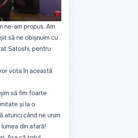
um ne-am propus. Am
șit să ne obișnuim cu
at Satoshi, pentru
 vor vota în această
șim să fim foarte
nitate și la o
ră atunci când ne unim
 lumea din afară!
i. Așa că totul