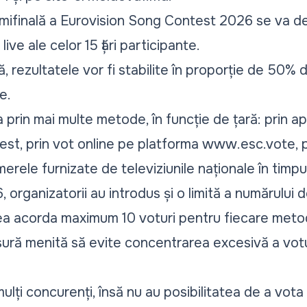
emifinală a Eurovision Song Contest 2026 se va d
live ale celor 15 țări participante.
lă, rezultatele vor fi stabilite în proporție de 50% d
e.
prin mai multe metode, în funcție de țară: prin apl
st, prin vot online pe platforma www.esc.vote, 
erele furnizate de televiziunile naționale în timpul
 organizatorii au introdus și o limită a numărului d
a acorda maximum 10 voturi pentru fiecare metod
sură menită să evite concentrarea excesivă a votu
mulți concurenți, însă nu au posibilitatea de a vota