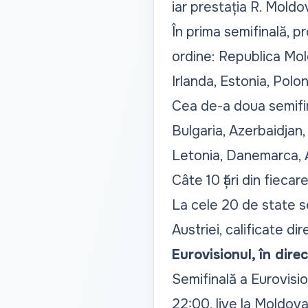
iar prestația R. Moldo
În prima semifinală, p
ordine: Republica Mold
Irlanda, Estonia, Polon
Cea de-a doua semifin
Bulgaria, Azerbaidjan,
Letonia, Danemarca, Au
Câte 10 țări din fiecar
La cele 20 de state se 
Austriei, calificate dir
Eurovisionul, în dire
Semifinală a Eurovisi
22:00, live la Moldova