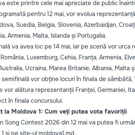
va este printre cele mai apreciate de public înaint
rogramată pentru 12 mai, vor evolua reprezentanții 
ova, Suedia, Belgia, Slovenia, Azerbaidjan, Croați
ia, Armenia, Malta, Islanda și Portugalia.
ală va avea loc pe 14 mai, iar pe scenă vor urca r
 România, Luxemburg, Cehia, Franța, Armenia, Elveți
stralia, Ucraina, Marea Britanie, Albania, Malta ș
e semifinală vor obține locuri în finala de sâmbătă, 
vor alătura reprezentanții Franței, Germaniei, Italie
ect în finala concursului.
ct la Moldova 1: Cum veți putea vota favoriții
on Song Contest 2026 din 12 mai va putea fi urmăr
 1 și pe site-ul moldova1.md.