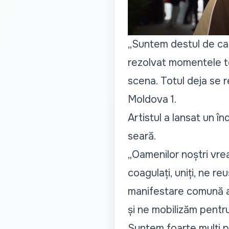
„Suntem destul de ca
rezolvat momentele te
scena. Totul deja se r
Moldova 1.
Artistul a lansat un în
seară.
„Oamenilor noștri vrea
coagulați, uniți, ne re
manifestare comună a 
și ne mobilizăm pentru
Suntem foarte mulți p