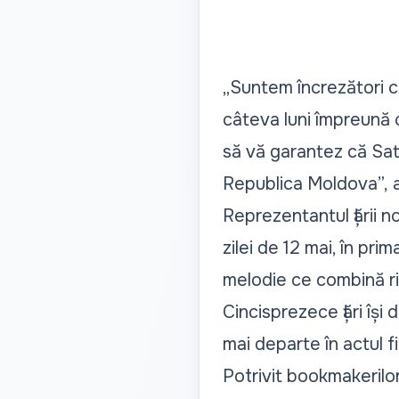
„Suntem încrezători c
câteva luni împreună 
să vă garantez că Satos
Republica Moldova”,
a
Reprezentantul țării n
zilei de 12 mai, în pri
melodie ce combină ri
Cincisprezece țări își
mai departe în actul f
Potrivit bookmakerilor 