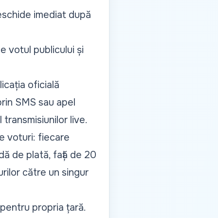
eschide imediat după
e votul publicului și
icația oficială
prin SMS sau apel
 transmisiunilor live.
e voturi: fiecare
ă de plată, față de 20
rilor către un singur
 pentru propria țară.