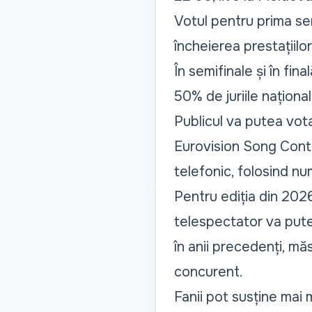
Votul pentru prima s
încheierea prestațiilor 
În semifinale și în fina
50% de juriile național
Publicul va putea vota 
Eurovision Song Conte
telefonic, folosind num
Pentru ediția din 2026,
telespectator va pute
în anii precedenți, mă
concurent.
Fanii pot susține mai 