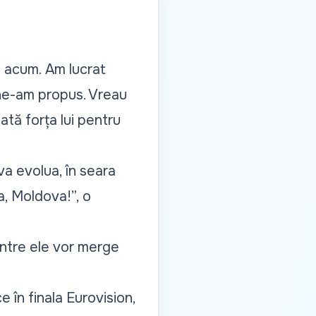
 acum. Am lucrat
 ne-am propus. Vreau
ată forța lui pentru
va evolua, în seara
a, Moldova!”, o
.
dintre ele vor merge
e în finala Eurovision,