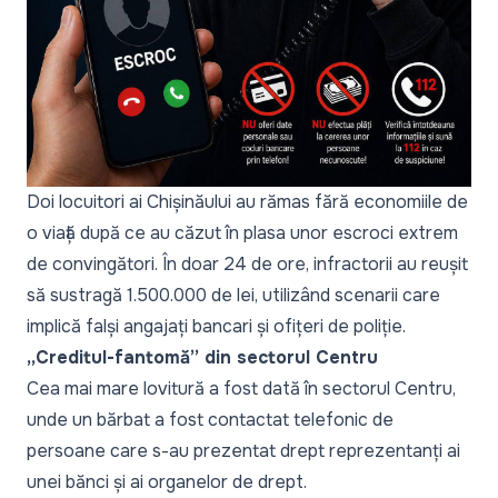
Doi locuitori ai Chișinăului au rămas fără economiile de
o viață după ce au căzut în plasa unor escroci extrem
de convingători. În doar 24 de ore, infractorii au reușit
să sustragă 1.500.000 de lei, utilizând scenarii care
implică falși angajați bancari și ofițeri de poliție.
„Creditul-fantomă” din sectorul Centru
Cea mai mare lovitură a fost dată în sectorul Centru,
unde un bărbat a fost contactat telefonic de
persoane care s-au prezentat drept reprezentanți ai
unei bănci și ai organelor de drept.