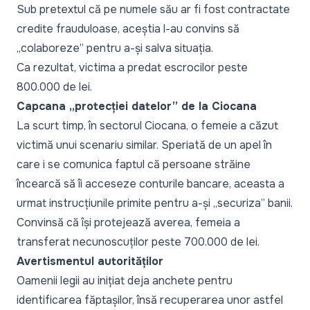
Sub pretextul că pe numele său ar fi fost contractate
credite frauduloase, aceștia l-au convins să
„
colaboreze
” pentru a-și salva situația.
Ca rezultat, victima a predat escrocilor peste
800.000 de lei.
Capcana „protecției datelor” de la Ciocana
La scurt timp, în sectorul Ciocana, o femeie a căzut
victimă unui scenariu similar. Speriată de un apel în
care i se comunica faptul că persoane străine
încearcă să îi acceseze conturile bancare, aceasta a
urmat instrucțiunile primite pentru a-și
„securiza
” banii.
Convinsă că își protejează averea, femeia a
transferat necunoscuților peste 700.000 de lei.
Avertismentul autorităților
Oamenii legii au inițiat deja anchete pentru
identificarea făptașilor, însă recuperarea unor astfel