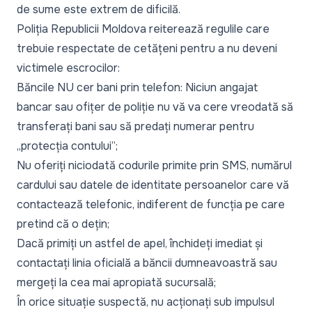
de sume este extrem de dificilă.
Poliția Republicii Moldova reiterează regulile care
trebuie respectate de cetățeni pentru a nu deveni
victimele escrocilor:
Băncile NU cer bani prin telefon: Niciun angajat
bancar sau ofițer de poliție nu vă va cere vreodată să
transferați bani sau să predați numerar pentru
„
protecția contului
”;
Nu oferiți niciodată codurile primite prin SMS, numărul
cardului sau datele de identitate persoanelor care vă
contactează telefonic, indiferent de funcția pe care
pretind că o dețin;
Dacă primiți un astfel de apel, închideți imediat și
contactați linia oficială a băncii dumneavoastră sau
mergeți la cea mai apropiată sucursală;
În orice situație suspectă, nu acționați sub impulsul