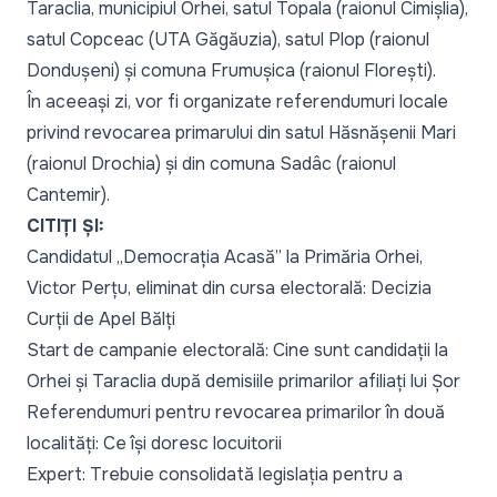
Taraclia, municipiul Orhei, satul Topala (raionul Cimișlia),
satul Copceac (UTA Găgăuzia), satul Plop (raionul
Dondușeni) și comuna Frumușica (raionul Florești).
În aceeași zi, vor fi organizate referendumuri locale
privind revocarea primarului din satul Hăsnășenii Mari
(raionul Drochia) și din comuna Sadâc (raionul
Cantemir).
CITIȚI ȘI:
Candidatul „Democrația Acasă” la Primăria Orhei,
Victor Perțu, eliminat din cursa electorală: Decizia
Curții de Apel Bălți
Start de campanie electorală: Cine sunt candidații la
Orhei și Taraclia după demisiile primarilor afiliați lui Șor
Referendumuri pentru revocarea primarilor în două
localități: Ce își doresc locuitorii
Expert: Trebuie consolidată legislația pentru a