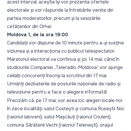
acest interval, aceștia își vor prezenta ofertele
electorale și vor răspunde la întrebările venite din
partea moderatorilor, precum și la sesizările
cetățenilor din Orhei.
Moldova 1, de la ora 19:00
Candidații vor dispune de 10 minute pentru a-și susține
viziunea și a interacționa cu publicul telespectator.
Maratonul electoral va continua și joi, 14 mai, când în
studiourile Companiei „Teleradio-Moldova” vor ajunge
ceilalți concurenți înscriși la scrutinul din 17 mai.
Urmăriți dezbaterile de posturile naționale de radio și
televiziune pentru a face o alegere informată!
Precizăm că, pe 17 mai, vor avea loc alegeri locale noi
în zece localități: satul Costești și comuna Ruseștii Noi
(raionul Ialoveni), satul Mașcăuți (raionul Criuleni),
comuna Sărătenii Vechi (raionul Telenești), orașul