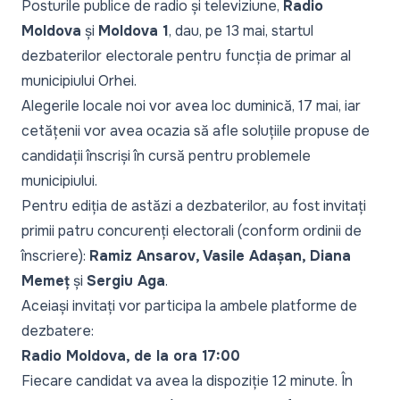
Posturile publice de radio și televiziune,
Radio
Moldova
și
Moldova 1
, dau, pe 13 mai, startul
dezbaterilor electorale pentru funcția de primar al
municipiului Orhei.
Alegerile locale noi vor avea loc duminică, 17 mai, iar
cetățenii vor avea ocazia să afle soluțiile propuse de
candidații înscriși în cursă pentru problemele
municipiului.
Pentru ediția de astăzi a dezbaterilor, au fost invitați
primii patru concurenți electorali (conform ordinii de
înscriere):
Ramiz Ansarov, Vasile Adașan, Diana
Memeț
și
Sergiu Aga
.
Aceiași invitați vor participa la ambele platforme de
dezbatere:
Radio Moldova, de la ora 17:00
Fiecare candidat va avea la dispoziție 12 minute. În