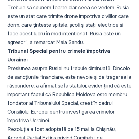
Trebuie să spunem foarte clar ceea ce vedem. Rusia
este un stat care trimite drone împotriva civililor care
dorm, care țintește spitale, școli și stații electrice și
face acest lucru în mod intenționat. Rusia este un
agresor”
, a remarcat Maia Sandu.
Tribunal Special pentru crimele împotriva
Ucrainei
Presiunea asupra Rusiei nu trebuie diminuată. Dincolo
de sancțiunile financiare, este nevoie și de tragerea la
răspundere, a afirmat șefa statului, evidențiind că este
important faptul că Republica Moldova este membru
fondator al Tribunalului Special, creat în cadrul
Consiliului Europei pentru investigarea crimelor
împotriva Ucrainei.
Rezoluția a fost adoptată pe 15 mai, la Chișinău,
Acordul Parțial Extins privind Comitetul de