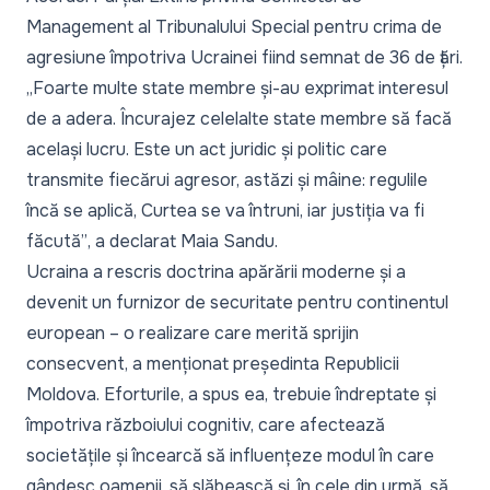
Management al Tribunalului Special pentru crima de
agresiune împotriva Ucrainei fiind semnat de 36 de țări.
„Foarte multe state membre și-au exprimat interesul
de a adera. Încurajez celelalte state membre să facă
același lucru. Este un act juridic și politic care
transmite fiecărui agresor, astăzi și mâine: regulile
încă se aplică, Curtea se va întruni, iar justiția va fi
făcută”
, a declarat Maia Sandu.
Ucraina a rescris doctrina apărării moderne și a
devenit un furnizor de securitate pentru continentul
european – o realizare care merită sprijin
consecvent, a menționat președinta Republicii
Moldova. Eforturile, a spus ea, trebuie îndreptate și
împotriva războiului cognitiv, care afectează
societățile și încearcă să influențeze modul în care
gândesc oamenii, să slăbească și, în cele din urmă, să