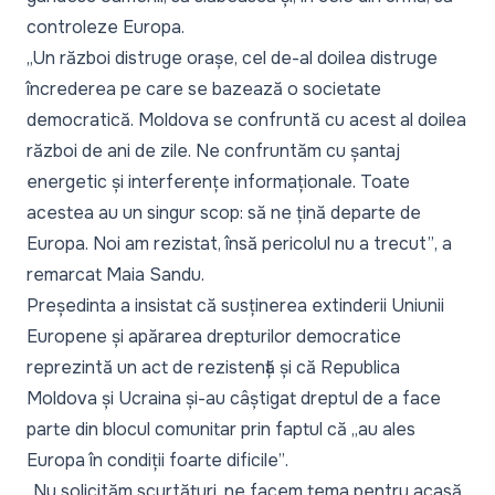
controleze Europa.
„Un război distruge orașe, cel de-al doilea distruge
încrederea pe care se bazează o societate
democratică. Moldova se confruntă cu acest al doilea
război de ani de zile. Ne confruntăm cu șantaj
energetic și interferențe informaționale. Toate
acestea au un singur scop: să ne țină departe de
Europa. Noi am rezistat, însă pericolul nu a trecut”
, a
remarcat Maia Sandu.
Președinta a insistat că susținerea extinderii Uniunii
Europene și apărarea drepturilor democratice
reprezintă un act de rezistență și că Republica
Moldova și Ucraina și-au câștigat dreptul de a face
parte din blocul comunitar prin faptul că
„au ales
Europa în condiții foarte dificile”
.
„Nu solicităm scurtături, ne facem tema pentru acasă,