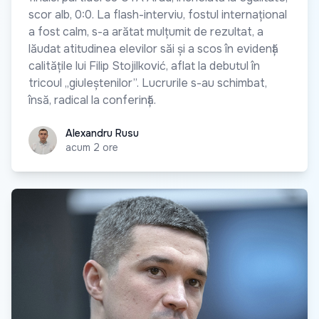
scor alb, 0:0. La flash-interviu, fostul internațional
a fost calm, s-a arătat mulțumit de rezultat, a
lăudat atitudinea elevilor săi și a scos în evidență
calitățile lui Filip Stojilković, aflat la debutul în
tricoul „giuleștenilor”. Lucrurile s-au schimbat,
însă, radical la conferință.
Alexandru Rusu
Alexandru Rusu
acum 2 ore