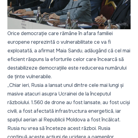
Orice democrație care rămâne în afara familiei
europene reprezintă o vulnerabilitate ce va fi
exploatată, a afirmat Maia Sandu, adăugând că cel mai
eficient răspuns la eforturile celor care încearcă să
destabilizeze democrațiile este reducerea numărului
de ținte vulnerabile.
„Chiar ieri, Rusia a lansat unul dintre cele mai lungi și
masive atacuri asupra Ucrainei de la începutul
războiului. 1.560 de drone au fost lansate, au fost uciși
civili, a fost afectată infrastructura energetică, iar
spațiul aerian al Republicii Moldova a fost încălcat.
Rusia nu vrea să înceteze acest război. Rusia
continuă aceste acțiuni de ucidere a oamenilor.