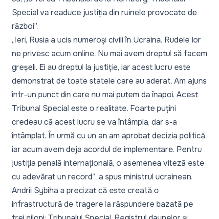
Special va readuce justiția din ruinele provocate de
război”
.
„Ieri, Rusia a ucis numeroși civili în Ucraina. Rudele lor
ne privesc acum online. Nu mai avem dreptul să facem
greșeli. Ei au dreptul la justiție, iar acest lucru este
demonstrat de toate statele care au aderat. Am ajuns
într-un punct din care nu mai putem da înapoi. Acest
Tribunal Special este o realitate. Foarte puțini
credeau că acest lucru se va întâmpla, dar s-a
întâmplat. În urmă cu un an am aprobat decizia politică,
iar acum avem deja acordul de implementare. Pentru
justiția penală internațională, o asemenea viteză este
cu adevărat un record”
, a spus ministrul ucrainean.
Andrii Sybiha a precizat că este creată o
infrastructură de tragere la răspundere bazată pe
trei piloni: Tribunalul Special, Registrul daunelor și