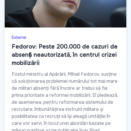
Externe
Fedorov: Peste 200.000 de cazuri de
absență neautorizată, în centrul crizei
mobilizării
Fostul ministru al Apărării, Mihail Fedorov, susține
că soluționarea problemei numărului tot mai mare
de militari absenți fără învoire ar trebui să fie
prima prioritate a reformei mobilizării. El pledează,
de asemenea, pentru reformarea sistemului de
recrutare, îmbunătățirea instruirii militare și
posibilitatea ca recruții să își aleagă unitățile în
care vor servi, în locul unei abordări bazate pe
măsuri punitive, scrie publicația Kyiv Post.