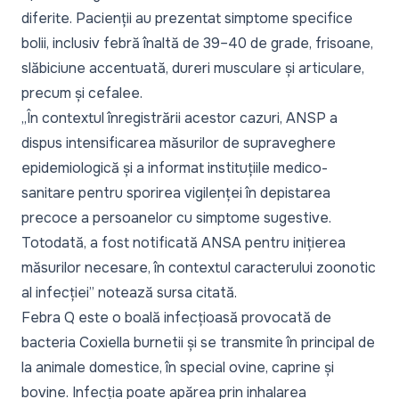
diferite. Pacienții au prezentat simptome specifice
bolii, inclusiv febră înaltă de 39–40 de grade, frisoane,
slăbiciune accentuată, dureri musculare și articulare,
precum și cefalee.
„În contextul înregistrării acestor cazuri, ANSP a
dispus intensificarea măsurilor de supraveghere
epidemiologică și a informat instituțiile medico-
sanitare pentru sporirea vigilenței în depistarea
precoce a persoanelor cu simptome sugestive.
Totodată, a fost notificată ANSA pentru inițierea
măsurilor necesare, în contextul caracterului zoonotic
al infecției”
notează sursa citată.
Febra Q este o boală infecțioasă provocată de
bacteria Coxiella burnetii și se transmite în principal de
la animale domestice, în special ovine, caprine și
bovine. Infecția poate apărea prin inhalarea