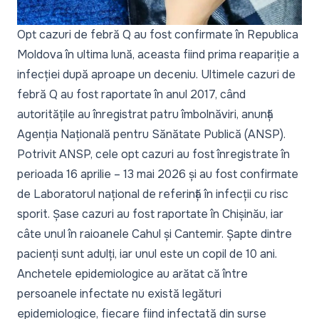
Opt cazuri de febră Q au fost confirmate în Republica
Moldova în ultima lună, aceasta fiind prima reapariție a
infecției după aproape un deceniu. Ultimele cazuri de
febră Q au fost raportate în anul 2017, când
autoritățile au înregistrat patru îmbolnăviri, anunță
Agenția Națională pentru Sănătate Publică (ANSP).
Potrivit ANSP, cele opt cazuri au fost înregistrate în
perioada 16 aprilie – 13 mai 2026 și au fost confirmate
de Laboratorul național de referință în infecții cu risc
sporit. Șase cazuri au fost raportate în Chișinău, iar
câte unul în raioanele Cahul și Cantemir. Șapte dintre
pacienți sunt adulți, iar unul este un copil de 10 ani.
Anchetele epidemiologice au arătat că între
persoanele infectate nu există legături
epidemiologice, fiecare fiind infectată din surse