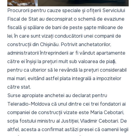
Procurorii pentru cauze speciale și ofițerii Serviciului
Fiscal de Stat au deconspirat o schemă de evaziune
fiscală și spălare de bani de peste șapte milioane de
lei, în care sunt vizați conducătorii unei companii de
construcții din Chișinău. Potrivit anchetatorilor,
administratorii întreprinderii ar fi vândut apartamente
către ei înșiși la prețuri mult sub valoarea de piață,
pentru ca ulterior să le revândă la prețuri considerabil
mai mari, evitând astfel plata integrală a impozitelor
către stat.
Surse apropiate anchetei au declarat pentru
Teleradio-Moldova că unul dintre cei trei fondatori ai
companiei de construcții vizate este Maria Cebotari,
soția fostului ministru al Justiției, Vladimir Cebotari. De
altfel, acesta a confirmat astăzi presei că oamenii legii