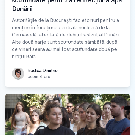
scufundate pentru a redirecționa apa
Dunării
Autoritățile de la București fac eforturi pentru a
menține în funcțiune centrala nucleară de la
Cernavodă, afectată de debitul scăzut al Dunării.
Alte două barje sunt scufundate sâmbătă, după
ce vineri seara au mai fost scufundate două pe
brațul Bala.
Rodica Dimitriu
Rodica Dimitriu
acum 4 ore