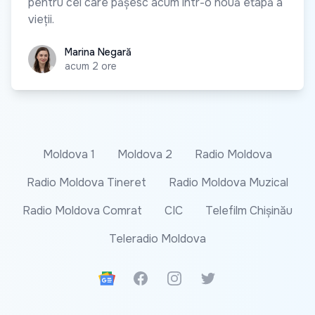
pentru cei care pășesc acum într-o nouă etapă a
vieții.
Marina Negară
Marina Negară
acum 2 ore
Moldova 1
Moldova 2
Radio Moldova
Radio Moldova Tineret
Radio Moldova Muzical
Radio Moldova Comrat
CIC
Telefilm Chișinău
Teleradio Moldova
Google News
Facebook
Instagram
Twitter