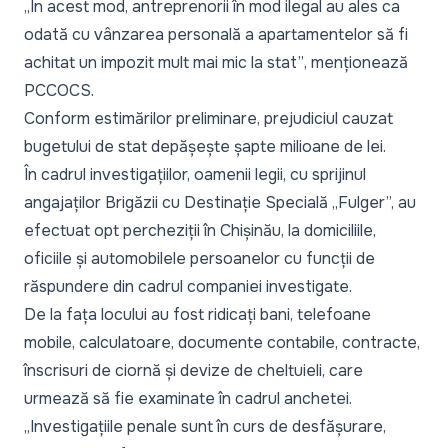
„În acest mod, antreprenorii în mod ilegal au ales ca
odată cu vânzarea personală a apartamentelor să fi
achitat un impozit mult mai mic la stat”
, menționează
PCCOCS.
Conform estimărilor preliminare, prejudiciul cauzat
bugetului de stat depășește șapte milioane de lei.
În cadrul investigațiilor, oamenii legii, cu sprijinul
angajaților Brigăzii cu Destinație Specială „Fulger”, au
efectuat opt percheziții în Chișinău, la domiciliile,
oficiile și automobilele persoanelor cu funcții de
răspundere din cadrul companiei investigate.
De la fața locului au fost ridicați bani, telefoane
mobile, calculatoare, documente contabile, contracte,
înscrisuri de ciornă și devize de cheltuieli, care
urmează să fie examinate în cadrul anchetei.
„Investigațiile penale sunt în curs de desfășurare,