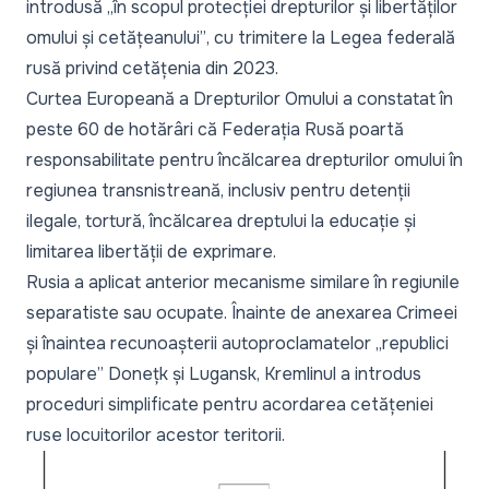
introdusă
„în scopul protecției drepturilor și libertăților
omului și cetățeanului”
, cu trimitere la Legea federală
rusă privind cetățenia din 2023.
Curtea Europeană a Drepturilor Omului a constatat în
peste 60 de hotărâri că Federația Rusă poartă
responsabilitate pentru încălcarea drepturilor omului în
regiunea transnistreană, inclusiv pentru detenții
ilegale, tortură, încălcarea dreptului la educație și
limitarea libertății de exprimare.
Rusia a aplicat anterior mecanisme similare în regiunile
separatiste sau ocupate. Înainte de anexarea Crimeei
și înaintea recunoașterii autoproclamatelor „republici
populare” Donețk și Lugansk, Kremlinul a introdus
proceduri simplificate pentru acordarea cetățeniei
ruse locuitorilor acestor teritorii.