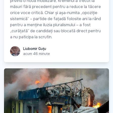
privind o nouă mobilizare, Kremlinul a trecut la
măsuri fără precedent pentru a reduce la tăcere
orice voce critică. Chiar și așa-numita „opoziție
sistemică” – partide de fațadă folosite ani la rând
pentru a menține iluzia pluralismului – a fost
„curățată” de candidați sau blocată direct pentru
a nu paticipa la scrutin.
Liubomir Guțu
Liubomir Guțu
acum 46 minute