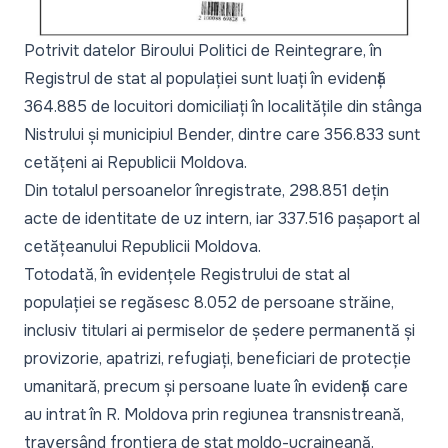
Potrivit datelor Biroului Politici de Reintegrare, în
Registrul de stat al populației sunt luați în evidență
364.885 de locuitori domiciliați în localitățile din stânga
Nistrului și municipiul Bender, dintre care 356.833 sunt
cetățeni ai Republicii Moldova.
Din totalul persoanelor înregistrate, 298.851 dețin
acte de identitate de uz intern, iar 337.516 pașaport al
cetățeanului Republicii Moldova.
Totodată, în evidențele Registrului de stat al
populației se regăsesc 8.052 de persoane străine,
inclusiv titulari ai permiselor de ședere permanentă și
provizorie, apatrizi, refugiați, beneficiari de protecție
umanitară, precum și persoane luate în evidență care
au intrat în R. Moldova prin regiunea transnistreană,
traversând frontiera de stat moldo-ucraineană.