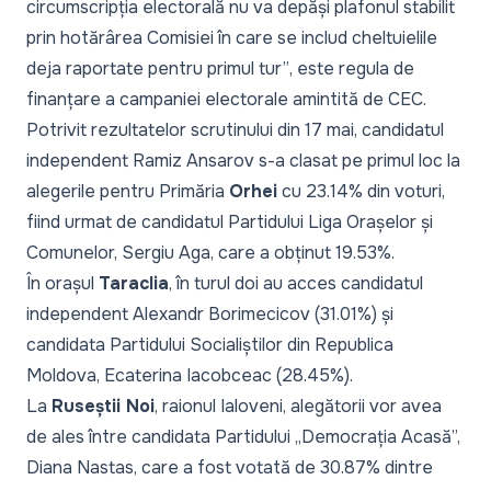
circumscripția electorală nu va depăși plafonul stabilit
prin hotărârea Comisiei în care se includ cheltuielile
deja raportate pentru primul tur”
, este regula de
finanțare a campaniei electorale amintită de CEC.
Potrivit rezultatelor scrutinului din 17 mai, candidatul
independent Ramiz Ansarov s-a clasat pe primul loc la
alegerile pentru Primăria
Orhei
cu 23.14% din voturi,
fiind urmat de candidatul Partidului Liga Orașelor și
Comunelor, Sergiu Aga, care a obținut 19.53%.
În orașul
Taraclia
, în turul doi au acces candidatul
independent Alexandr Borimecicov (31.01%) și
candidata Partidului Socialiștilor din Republica
Moldova, Ecaterina Iacobceac (28.45%).
La
Ruseștii Noi
, raionul Ialoveni, alegătorii vor avea
de ales între candidata Partidului „Democrația Acasă”,
Diana Nastas, care a fost votată de 30.87% dintre