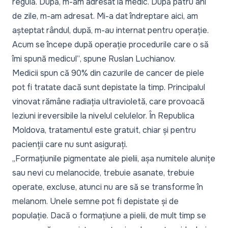
regulă. După, m-am adresat la medic. După patru ani
de zile, m-am adresat. Mi-a dat îndreptare aici, am
așteptat rândul, după, m-au internat pentru operație.
Acum se începe după operație procedurile care o să
îmi spună medicul”
, spune Ruslan Luchianov.
Medicii spun că 90% din cazurile de cancer de piele
pot fi tratate dacă sunt depistate la timp. Principalul
vinovat rămâne radiația ultravioletă, care provoacă
leziuni ireversibile la nivelul celulelor. În Republica
Moldova, tratamentul este gratuit, chiar și pentru
pacienții care nu sunt asigurați.
„Formațiunile pigmentate ale pielii, așa numitele alunițe
sau nevi cu melanocide, trebuie asanate, trebuie
operate, excluse, atunci nu are să se transforme în
melanom. Unele semne pot fi depistate și de
populație. Dacă o formațiune a pielii, de mult timp se