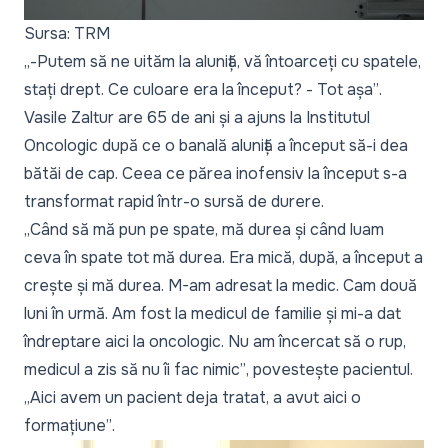
Sursa: TRM
„-Putem să ne uităm la aluniță, vă întoarceți cu spatele,
stați drept. Ce culoare era la început? - Tot așa”
.
Vasile Zaltur are 65 de ani și a ajuns la Institutul
Oncologic după ce o banală aluniță a început să-i dea
bătăi de cap. Ceea ce părea inofensiv la început s-a
transformat rapid într-o sursă de durere.
„Când să mă pun pe spate, mă durea și când luam
ceva în spate tot mă durea. Era mică, după, a început a
crește și mă durea. M-am adresat la medic. Cam două
luni în urmă. Am fost la medicul de familie și mi-a dat
îndreptare aici la oncologic. Nu am încercat să o rup,
medicul a zis să nu îi fac nimic”
, povestește pacientul.
„Aici avem un pacient deja tratat, a avut aici o
formațiune”
.