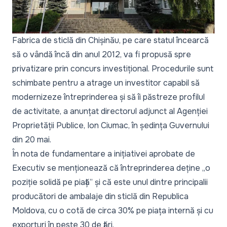
Fabrica de sticlă din Chișinău, pe care statul încearcă
să o vândă încă din anul 2012, va fi propusă spre
privatizare prin concurs investițional. Procedurile sunt
schimbate pentru a atrage un investitor capabil să
modernizeze întreprinderea și să îi păstreze profilul
de activitate, a anunțat directorul adjunct al Agenției
Proprietății Publice, Ion Ciumac, în ședința Guvernului
din 20 mai.
În nota de fundamentare a inițiativei aprobate de
Executiv se menționează că întreprinderea deține
„o
poziție solidă pe piață”
și că este unul dintre principalii
producători de ambalaje din sticlă din Republica
Moldova, cu o cotă de circa 30% pe piața internă și cu
exporturi în peste 30 de țări.