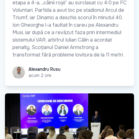
etapa a 4-a, „câinii roșii” au surclasat cu 4:0 pe FC
Voluntari. Partida a avut loc pe stadionul Arcul de
Triumf, iar Dinamo a deschis scorul în minutul 40.
Ion Gheorghe l-a faultat în careu pe Alexandru
Musi, iar după ce a revăzut faza prin intermediul
sistemului VAR, arbitrul Iulian Călin a acordat
penalty. Scoțianul Daniel Armstrong a
transformat fără probleme lovitura de la 11 metri.
Alexandru Rusu
Alexandru Rusu
acum 2 ore