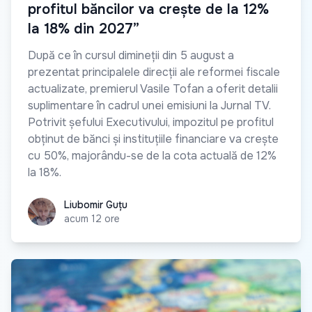
profitul băncilor va crește de la 12%
la 18% din 2027”
După ce în cursul dimineții din 5 august a
prezentat principalele direcții ale reformei fiscale
actualizate, premierul Vasile Tofan a oferit detalii
suplimentare în cadrul unei emisiuni la Jurnal TV.
Potrivit șefului Executivului, impozitul pe profitul
obținut de bănci și instituțiile financiare va crește
cu 50%, majorându-se de la cota actuală de 12%
la 18%.
Liubomir Guțu
Liubomir Guțu
acum 12 ore