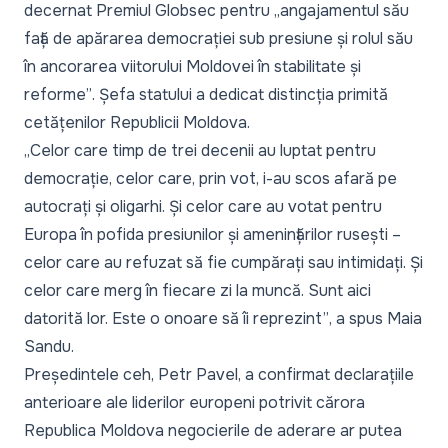
decernat Premiul Globsec pentru
„angajamentul său
față de apărarea democrației sub presiune și rolul său
în ancorarea viitorului Moldovei în stabilitate și
reforme”
. Șefa statului a dedicat distincția primită
cetățenilor Republicii Moldova.
„Celor care timp de trei decenii au luptat pentru
democrație, celor care, prin vot, i-au scos afară pe
autocrați și oligarhi. Și celor care au votat pentru
Europa în pofida presiunilor și amenințărilor rusești –
celor care au refuzat să fie cumpărați sau intimidați. Și
celor care merg în fiecare zi la muncă. Sunt aici
datorită lor. Este o onoare să îi reprezint”
, a spus Maia
Sandu.
Președintele ceh, Petr Pavel, a confirmat declarațiile
anterioare ale liderilor europeni potrivit cărora
Republica Moldova negocierile de aderare ar putea