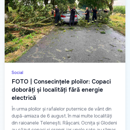
Social
FOTO | Consecințele ploilor: Copaci
doborâți și localități fără energie
electrică
În urma ploilor și rafalelor puternice de vânt din
după-amiaza de 6 august, în mai multe localități
din raioanele Telenești, Râșcani, Ocnița și Glodeni
au căzut copaci și crengi, iar unele sate au rămas