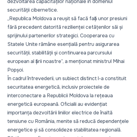
dezvoltarea capacităților naționale în domeniul
securității cibernetice.
„Republica Moldova a reușit să facă față unor presiuni
fără precedent datorită rezilienței cetățenilor săi și
sprijinului partenerilor strategici. Cooperarea cu
Statele Unite rămâne esențială pentru asigurarea
securității, stabilității și continuarea parcursului
european al țării noastre”,
a menționat ministrul Mihai
Popșoi.
În cadrul întrevederii, un subiect distinct l-a constituit
securitatea energetică, inclusiv proiectele de
interconectare a Republicii Moldova la rețeaua
energetică europeană. Oficialii au evidențiat
importanța dezvoltării liniilor electrice de înaltă
tensiune cu România, menite să reducă dependențele
energetice și să consolideze stabilitatea regională.