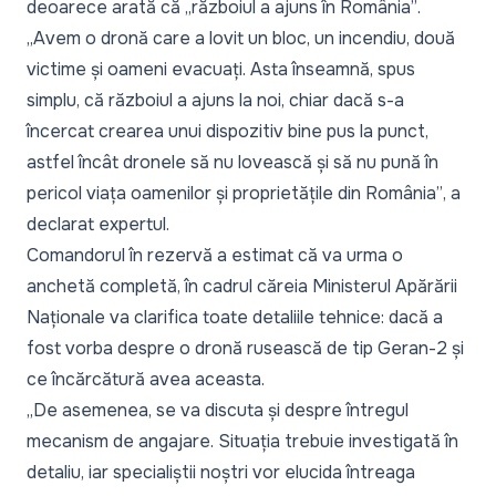
deoarece arată că
„războiul a ajuns în România”
.
„Avem o dronă care a lovit un bloc, un incendiu, două
victime și oameni evacuați. Asta înseamnă, spus
simplu, că războiul a ajuns la noi, chiar dacă s-a
încercat crearea unui dispozitiv bine pus la punct,
astfel încât dronele să nu lovească și să nu pună în
pericol viața oamenilor și proprietățile din România”
, a
declarat expertul.
Comandorul în rezervă a estimat că va urma o
anchetă completă, în cadrul căreia Ministerul Apărării
Naționale va clarifica toate detaliile tehnice: dacă a
fost vorba despre o dronă rusească de tip Geran-2 și
ce încărcătură avea aceasta.
„De asemenea, se va discuta și despre întregul
mecanism de angajare. Situația trebuie investigată în
detaliu, iar specialiștii noștri vor elucida întreaga