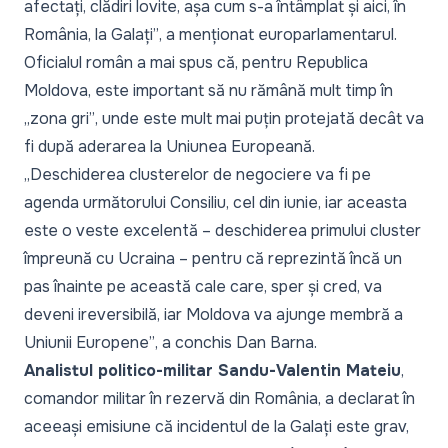
afectați, clădiri lovite, așa cum s-a întâmplat și aici, în
România, la Galați”
, a menționat europarlamentarul.
Oficialul român a mai spus că, pentru Republica
Moldova, este important să nu rămână mult timp în
„zona gri”
, unde este mult mai puțin protejată decât va
fi după aderarea la Uniunea Europeană.
„Deschiderea clusterelor de negociere va fi pe
agenda următorului Consiliu, cel din iunie, iar aceasta
este o veste excelentă – deschiderea primului cluster
împreună cu Ucraina – pentru că reprezintă încă un
pas înainte pe această cale care, sper și cred, va
deveni ireversibilă, iar Moldova va ajunge membră a
Uniunii Europene”
, a conchis Dan Barna.
Analistul politico-militar Sandu-Valentin Mateiu
,
comandor militar în rezervă din România, a declarat în
aceeași emisiune că incidentul de la Galați este grav,