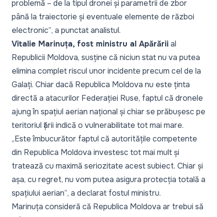
problemă – de la tipul dronei și parametrii de zbor
până la traiectorie și eventuale elemente de război
electronic”
, a punctat analistul.
Vitalie Marinuța, fost ministru al Apărării
al
Republicii Moldova, susține că niciun stat nu va putea
elimina complet riscul unor incidente precum cel de la
Galați. Chiar dacă Republica Moldova nu este ținta
directă a atacurilor Federației Ruse, faptul că dronele
ajung în spațiul aerian național și chiar se prăbușesc pe
teritoriul țării indică o vulnerabilitate tot mai mare.
„Este îmbucurător faptul că autoritățile competente
din Republica Moldova investesc tot mai mult și
tratează cu maximă seriozitate acest subiect. Chiar și
așa, cu regret, nu vom putea asigura protecția totală a
spațiului aerian”
, a declarat fostul ministru.
Marinuța consideră că Republica Moldova ar trebui să