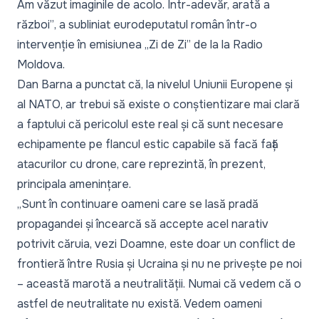
Am văzut imaginile de acolo. Într-adevăr, arată a
război”
, a subliniat eurodeputatul român într-o
intervenție în emisiunea „
Zi de Zi
” de la la Radio
Moldova.
Dan Barna a punctat că, la nivelul Uniunii Europene și
al NATO, ar trebui să existe o conștientizare mai clară
a faptului că pericolul este real și că sunt necesare
echipamente pe flancul estic capabile să facă față
atacurilor cu drone, care reprezintă, în prezent,
principala amenințare.
„Sunt în continuare oameni care se lasă pradă
propagandei și încearcă să accepte acel narativ
potrivit căruia, vezi Doamne, este doar un conflict de
frontieră între Rusia și Ucraina și nu ne privește pe noi
– această marotă a neutralității. Numai că vedem că o
astfel de neutralitate nu există. Vedem oameni