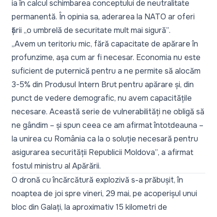
ia în calcul schimbarea conceptului de neutralitate
permanentă. În opinia sa, aderarea la NATO ar oferi
țării
„o umbrelă de securitate mult mai sigură”
.
„Avem un teritoriu mic, fără capacitate de apărare în
profunzime, așa cum ar fi necesar. Economia nu este
suficient de puternică pentru a ne permite să alocăm
3-5% din Produsul Intern Brut pentru apărare și, din
punct de vedere demografic, nu avem capacitățile
necesare. Această serie de vulnerabilități ne obligă să
ne gândim – și spun ceea ce am afirmat întotdeauna –
la unirea cu România ca la o soluție necesară pentru
asigurarea securității Republicii Moldova”
, a afirmat
fostul ministru al Apărării.
O dronă cu încărcătură explozivă s-a prăbușit, în
noaptea de joi spre vineri, 29 mai, pe acoperișul unui
bloc din Galați, la aproximativ 15 kilometri de