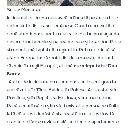
Sursa: Mediafax
Incidentul cu drona rusească prăbușită peste un bloc
de locuințe din orașul românesc Galați reprezintă o
nouă atenționare pentru cei care cred în propaganda
despre binefacerile și pacea pe care și le-ar dori Rusia
și reconfirmă faptul că
„regimul lui Putin continuă să
atace Europa, iar războiul din Ucraina este, de fapt,
războiul întregii Europe”
, afirmă
eurodeputatul Dan
Barna
.
„Astfel de incidente cu drone care au trecut granița
am văzut și în Țările Baltice, în Polonia. Au existat și în
România, și în Republica Moldova, știm foarte bine.
Până acum însă nu știu să fi existat și persoane rănite.
Iată că a fost depășită și această linie: a fost lovită
practic o clădire rezidențială, un bloc de apartamente.