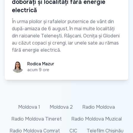
doborâți și localități fără energie
electrică
În urma ploilor și rafalelor puternice de vânt din
după-amiaza de 6 august, în mai multe localități
din raioanele Telenești, Râșcani, Ocnița și Glodeni
au căzut copaci și crengi, iar unele sate au rămas
fără energie electrică.
Rodica Mazur
Rodica Mazur
acum 9 ore
Moldova 1
Moldova 2
Radio Moldova
Radio Moldova Tineret
Radio Moldova Muzical
Radio Moldova Comrat
CIC
Telefilm Chișinău