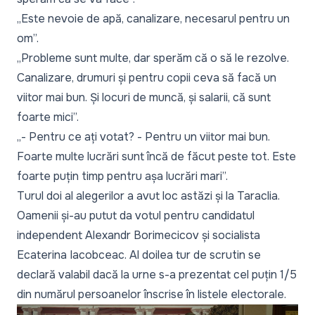
„Este nevoie de apă, canalizare, necesarul pentru un
om”.
„Probleme sunt multe, dar sperăm că o să le rezolve.
Canalizare, drumuri și pentru copii ceva să facă un
viitor mai bun. Și locuri de muncă, și salarii, că sunt
foarte mici”.
„- Pentru ce ați votat? - Pentru un viitor mai bun.
Foarte multe lucrări sunt încă de făcut peste tot. Este
foarte puțin timp pentru așa lucrări mari”.
Turul doi al alegerilor a avut loc astăzi și la Taraclia.
Oamenii și-au putut da votul pentru candidatul
independent Alexandr Borimecicov și socialista
Ecaterina Iacobceac. Al doilea tur de scrutin se
declară valabil dacă la urne s-a prezentat cel puțin 1/5
din numărul persoanelor înscrise în listele electorale.