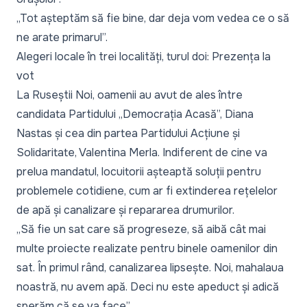
„Tot așteptăm să fie bine, dar deja vom vedea ce o să
ne arate primarul”.
Alegeri locale în trei localități, turul doi: Prezența la
vot
La Ruseștii Noi, oamenii au avut de ales între
candidata Partidului „Democrația Acasă”, Diana
Nastas și cea din partea Partidului Acțiune și
Solidaritate, Valentina Merla. Indiferent de cine va
prelua mandatul, locuitorii așteaptă soluții pentru
problemele cotidiene, cum ar fi extinderea rețelelor
de apă și canalizare și repararea drumurilor.
„Să fie un sat care să progreseze, să aibă cât mai
multe proiecte realizate pentru binele oamenilor din
sat. În primul rând, canalizarea lipsește. Noi, mahalaua
noastră, nu avem apă. Deci nu este apeduct și adică
sperăm că se va face”.