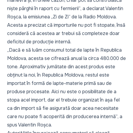
manevra și, în unele cazuri, chiar pot să construiască
niște pârghii în raport cu fermierii”
, a declarat Valentin
Roșca, la emisiunea
„Zi de Zi” de la Radio Moldova.
Acesta a precizat că importurile nu pot fi stopate, însă
consideră că acestea ar trebui să completeze doar
deficitul de producție internă.
„Dacă e să luăm consumul total de lapte în Republica
Moldova, acesta se cifrează anual la circa 480.000 de
tone. Aproximativ jumătate din acest produs este
obținut la noi, în Republica Moldova, restul este
importat în formă de lapte-materie primă sau de
produse procesate. Aici nu este o posibilitate de a
stopa acel import, dar el trebuie organizat în așa fel
ca din import să fie asigurată doar acea necesitate
care nu poate fi acoperită din producerea internă”
, a
spus Valentin Roșca.