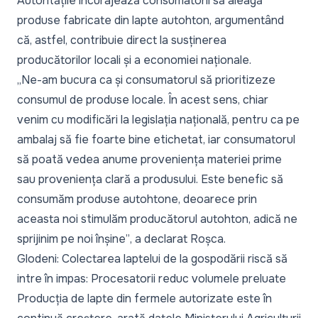
Autoritățile încurajează consumatorii să aleagă
produse fabricate din lapte autohton, argumentând
că, astfel, contribuie direct la susținerea
producătorilor locali și a economiei naționale.
„Ne-am bucura ca și consumatorul să prioritizeze
consumul de produse locale. În acest sens, chiar
venim cu modificări la legislația națională, pentru ca pe
ambalaj să fie foarte bine etichetat, iar consumatorul
să poată vedea anume proveniența materiei prime
sau proveniența clară a produsului. Este benefic să
consumăm produse autohtone, deoarece prin
aceasta noi stimulăm producătorul autohton, adică ne
sprijinim pe noi înșine”
, a declarat Roșca.
Glodeni: Colectarea laptelui de la gospodării riscă să
intre în impas: Procesatorii reduc volumele preluate
Producția de lapte din fermele autorizate este în