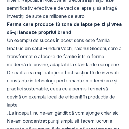
intern, Republica Moldova ar trebui să își majoreze
semnificativ efectivele de vaci de lapte și să atragă
investiții de sute de milioane de euro.
Ferma care produce 13 tone de lapte pe zi și vrea
să-și lanseze propriul brand
Un exemplu de succes în acest sens este familia
Gnatiuc din satul Fundurii Vechi, raionul Glodeni, care a
transformat o afacere de familie într-o fermă
modernă de bovine, adaptată la standarde europene.
Dezvoltarea exploatației a fost susținută de investiții
constante în tehnologii performante, modernizare și
practici sustenabile, ceea ce a permis fermei să
devină un exemplu local de eficiență în producția de
lapte.
„La început, nu ne-am gândit că vom ajunge chiar aici.
Ne-am concentrat pur și simplu să facem lucrurile