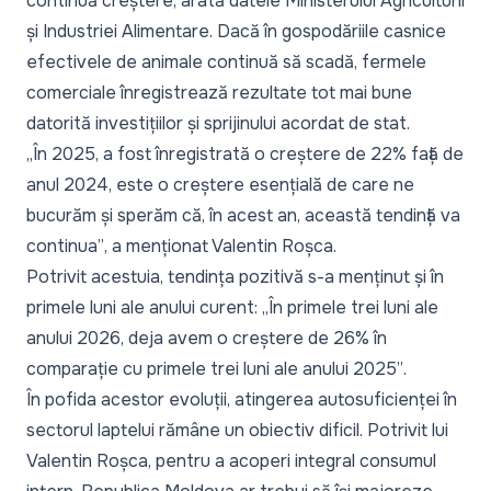
continuă creștere, arată datele Ministerului Agriculturii
și Industriei Alimentare. Dacă în gospodăriile casnice
efectivele de animale continuă să scadă, fermele
comerciale înregistrează rezultate tot mai bune
datorită investițiilor și sprijinului acordat de stat.
„În 2025, a fost înregistrată o creștere de 22% față de
anul 2024, este o creștere esențială de care ne
bucurăm și sperăm că, în acest an, această tendință va
continua”
, a menționat Valentin Roșca.
Potrivit acestuia, tendința pozitivă s-a menținut și în
primele luni ale anului curent:
„În primele trei luni ale
anului 2026, deja avem o creștere de 26% în
comparație cu primele trei luni ale anului 2025”
.
În pofida acestor evoluții, atingerea autosuficienței în
sectorul laptelui rămâne un obiectiv dificil. Potrivit lui
Valentin Roșca, pentru a acoperi integral consumul