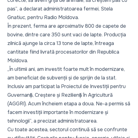
corecte, să avem grijă de animale, să creștem pas cu
pas”
, a declarat administratoarea fermei, Stela
Gnatiuc, pentru Radio Moldova.
În prezent, ferma are aproximativ 800 de capete de
bovine, dintre care 350 sunt vaci de lapte. Producția
zilnică ajunge la circa 13 tone de lapte, întreaga
cantitate fiind livrată procesatorilor din Republica
Moldova.
„În ultimii ani, am investit foarte mult în modernizare,
am beneficiat de subvenții și de sprijin de la stat.
Inclusiv am participat la Proiectul de Investiții pentru
Guvernanță, Creștere și Reziliență în Agricultură
(AGGRI). Acum încheiem etapa a doua. Ne-a permis să
facem investiții importante în modernizare și
tehnologii”
, a precizat administratoarea.
Cu toate acestea, sectorul continuă să se confrunte