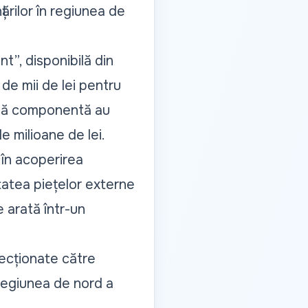
țărilor în regiunea de
t”, disponibilă din
 de mii de lei pentru
astă componentă au
e milioane de lei.
 în acoperirea
litatea piețelor externe
e arată într-un
recționate către
 regiunea de nord a