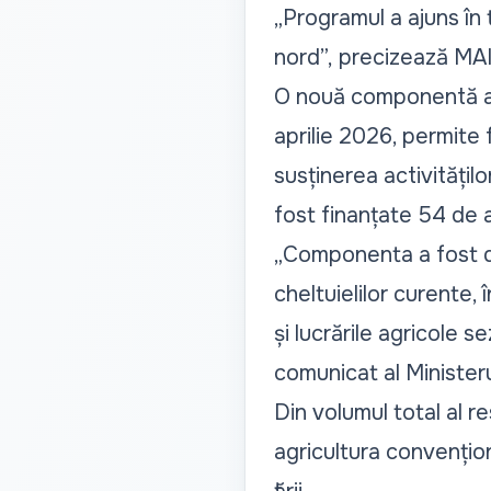
„Programul a ajuns în t
nord”,
precizează MAI
O nouă componentă a p
aprilie 2026, permite 
susținerea activități
fost finanțate 54 de a
„Componenta a fost dez
cheltuielilor curente, 
și lucrările agricole s
comunicat al Ministeru
Din volumul total al 
agricultura convențion