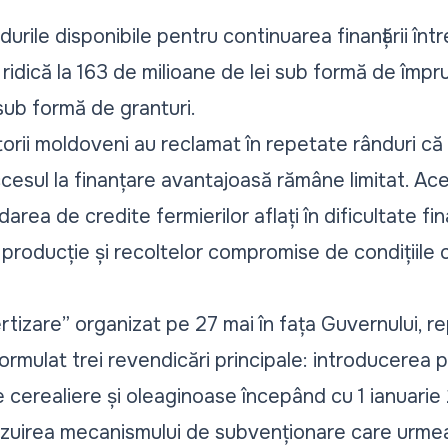
rile disponibile pentru continuarea finanțării într
e ridică la 163 de milioane de lei sub formă de împr
sub formă de granturi.
rii moldoveni au reclamat în repetate rânduri că sp
accesul la finanțare avantajoasă rămâne limitat. Ace
area de credite fermierilor aflați în dificultate fi
e producție și recoltelor compromise de condițiile 
rtizare”
organizat pe 27 mai în fața Guvernului, re
ormulat trei revendicări principale: introducerea p
le cerealiere și oleaginoase începând cu 1 ianuari
vizuirea mecanismului de subvenționare care urmea