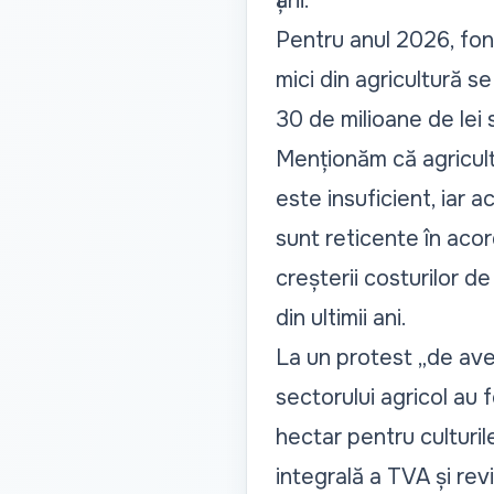
țării.
Pentru anul 2026, fondu
mici din agricultură s
30 de milioane de lei 
Menționăm că agriculto
este insuficient, iar 
sunt reticente în acord
creșterii costurilor d
din ultimii ani.
La un protest
„de ave
sectorului agricol au f
hectar pentru culturi
integrală a TVA și re