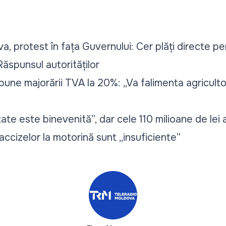
va, protest în fața Guvernului: Cer plăți directe pe
Răspunsul autorităților
pune majorării TVA la 20%: „Va falimenta agricultor
itate este binevenită”, dar cele 110 milioane de le
cizelor la motorină sunt „insuficiente”