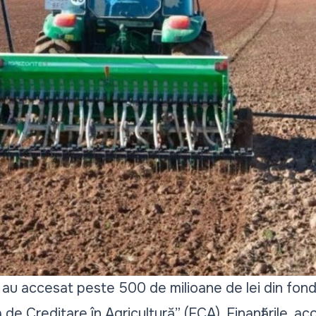
i au accesat peste 500 de milioane de lei din fon
 de Creditare în Agricultură” (FCA). Finanțările, 