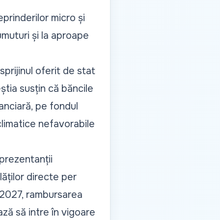
eprinderilor micro și
umuturi și la aproape
rijinul oferit de stat
știa susțin că băncile
nanciară, pe fondul
climatice nefavorabile
prezentanții
lăților directe per
e 2027, rambursarea
ză să intre în vigoare