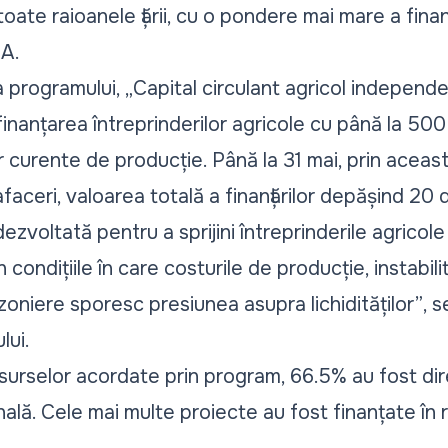
oate raioanele țării, cu o pondere mai mare a finan
A.
rogramului, „Capital circulant agricol independen
finanțarea întreprinderilor agricole cu până la 500
lor curente de producție. Până la 31 mai, prin ace
faceri, valoarea totală a finanțărilor depășind 20 d
voltată pentru a sprijini întreprinderile agricole
în condițiile în care costurile de producție, instabi
ezoniere sporesc presiunea asupra lichidităților”
, s
lui.
resurselor acordate prin program, 66.5% au fost di
ală. Cele mai multe proiecte au fost finanțate în