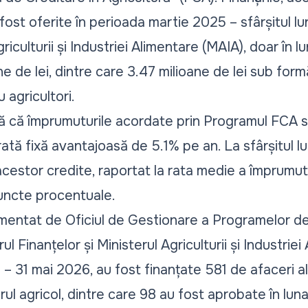
 fost oferite în perioada martie 2025 – sfârșitul lu
griculturii și Industriei Alimentare (MAIA), doar în 
 de lei, dintre care 3.47 milioane de lei sub form
 agricultori.
ză că împrumuturile acordate prin Programul FCA 
 rată fixă avantajoasă de 5.1% pe an. La sfârșitul lu
 acestor credite, raportat la rata medie a împrumutu
uncte procentuale.
entat de Oficiul de Gestionare a Programelor de 
l Finanțelor și Ministerul Agriculturii și Industriei 
 31 mai 2026, au fost finanțate 581 de afaceri ale
rul agricol, dintre care 98 au fost aprobate în luna