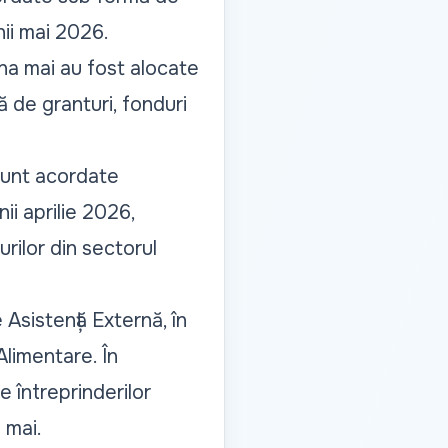
nii mai 2026.
luna mai au fost alocate
ă de granturi, fonduri
sunt acordate
nii aprilie 2026,
rilor din sectorul
Asistență Externă, în
Alimentare. În
 întreprinderilor
 mai.