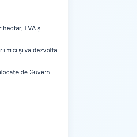
r hectar, TVA și
ii mici și va dezvolta
i alocate de Guvern