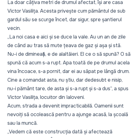
La doar câțiva metri de drumul afectat, își are casa
Victor Vasilița. Acesta privește cum pământul de sub
gardul său se scurge încet, dar sigur, spre șantierul
vecin.
„La noi casa e aici și se duce la vale. Au un an de zile
de când au tras să mute țeava de gaz și așa și stă.
Nu-i de dimineață, e de alaltăieri. El ce o să spună? O să
spună că acum s-a rupt. Apa toată de pe drumul acela
vina încoace, s-a pornit, dar ei au săpat pe lângă drum.
Cine a comandat asta, nu știu, dar dedesubt e nisip,
nu-i pământ tare, de asta și s-a rupt și s-a dus”,
a spus
Victor Vasilița, locuitor din Ialoveni.
Acum, strada a devenit impracticabilă. Oamenii sunt
nevoiți să ocolească pentru a ajunge acasă, la școală
sau la muncă.
„Vedem că este construcția dată și afectează