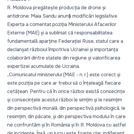
R. Moldova pregătește producția de drone și
antidrone: Maia Sandu anunță modificări legislative
Experta a comentat
poziția Ministerului Afacerilor
Externe
(MAE) și a subliniat că responsabilitatea
fundamentală aparține Federației Ruse, statul care a
declanșat războiul împotriva Ucrainei și importanța
colaborării dintre statele din regiune și valorificarea
expertizei acumulate de Ucraina.
„Comunicatul ministerului (MAE - n. r.) este corect și
este poziția pe care ar trebui să o înțeleagă fiecare
cetățean. Pentru că în orice război există consecințe
și consecințele acestui război le simțim și le resimțim
din perspectivă morală, din perspectivă psihologică, le
resimțim, din păcate, și din perspectiva modului în care
ne confruntăm și în România și în R. Moldova cu astfel
de incidente. Însă, un lucru este foarte clar, indiferent