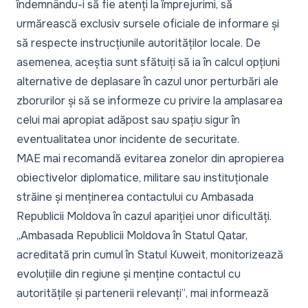
îndemnându-i să fie atenți la împrejurimi, să
urmărească exclusiv sursele oficiale de informare și
să respecte instrucțiunile autorităților locale. De
asemenea, aceștia sunt sfătuiți să ia în calcul opțiuni
alternative de deplasare în cazul unor perturbări ale
zborurilor și să se informeze cu privire la amplasarea
celui mai apropiat adăpost sau spațiu sigur în
eventualitatea unor incidente de securitate.
MAE mai recomandă evitarea zonelor din apropierea
obiectivelor diplomatice, militare sau instituționale
străine și menținerea contactului cu Ambasada
Republicii Moldova în cazul apariției unor dificultăți.
„Ambasada Republicii Moldova în Statul Qatar,
acreditată prin cumul în Statul Kuweit, monitorizează
evoluțiile din regiune și menține contactul cu
autoritățile și partenerii relevanți”
, mai informează