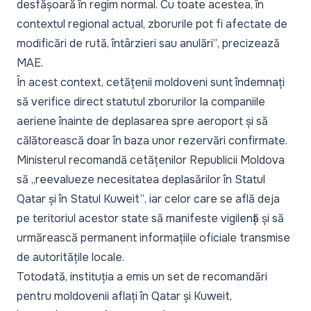
desfășoară în regim normal. Cu toate acestea, în
contextul regional actual, zborurile pot fi afectate de
modificări de rută, întârzieri sau anulări”
, precizează
MAE.
În acest context, cetățenii moldoveni sunt îndemnați
să verifice direct statutul zborurilor la companiile
aeriene înainte de deplasarea spre aeroport și să
călătorească doar în baza unor rezervări confirmate.
Ministerul recomandă cetățenilor Republicii Moldova
să
„reevalueze necesitatea deplasărilor în Statul
Qatar și în Statul Kuweit”
, iar celor care se află deja
pe teritoriul acestor state să manifeste vigilență și să
urmărească permanent informațiile oficiale transmise
de autoritățile locale.
Totodată, instituția a emis un set de recomandări
pentru moldovenii aflați în Qatar și Kuweit,