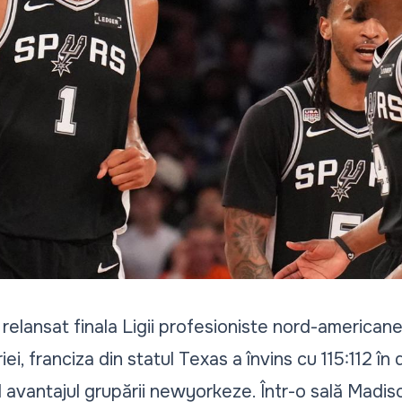
relansat finala Ligii profesioniste nord-american
eriei, franciza din statul Texas a învins cu 115:112 
 avantajul grupării newyorkeze. Într-o sală Mad