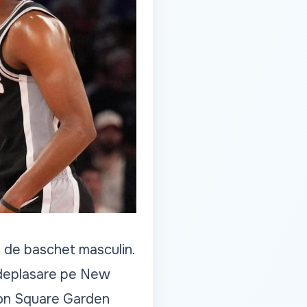
e de baschet masculin.
în deplasare pe New
ison Square Garden