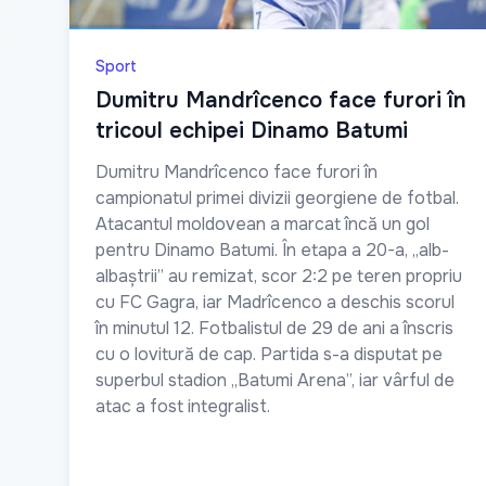
Sport
Dumitru Mandrîcenco face furori în
tricoul echipei Dinamo Batumi
Dumitru Mandrîcenco face furori în
campionatul primei divizii georgiene de fotbal.
Atacantul moldovean a marcat încă un gol
pentru Dinamo Batumi. În etapa a 20-a, „alb-
albaștrii” au remizat, scor 2:2 pe teren propriu
cu FC Gagra, iar Madrîcenco a deschis scorul
în minutul 12. Fotbalistul de 29 de ani a înscris
cu o lovitură de cap. Partida s-a disputat pe
superbul stadion „Batumi Arena”, iar vârful de
atac a fost integralist.