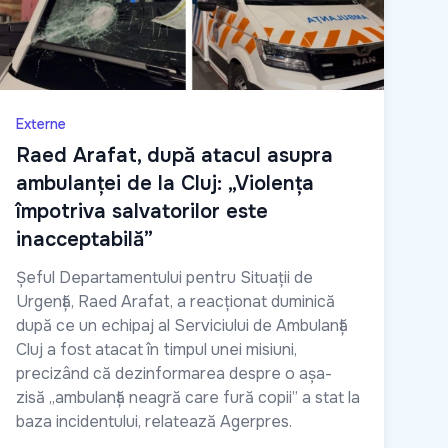
Externe
Raed Arafat, după atacul asupra
ambulanței de la Cluj: „Violența
împotriva salvatorilor este
inacceptabilă”
Șeful Departamentului pentru Situații de
Urgență, Raed Arafat, a reacționat duminică
după ce un echipaj al Serviciului de Ambulanță
Cluj a fost atacat în timpul unei misiuni,
precizând că dezinformarea despre o așa-
zisă „ambulanță neagră care fură copii” a stat la
baza incidentului, relatează Agerpres.