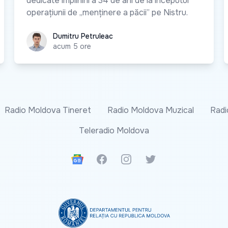
dedicate împlinirii a 34 de ani de la începutul
operațiunii de „menținere a păcii” pe Nistru.
Dumitru Petruleac
Dumitru Petruleac
acum 5 ore
Radio Moldova Tineret
Radio Moldova Muzical
Radi
Teleradio Moldova
Google News
Facebook
Instagram
Twitter