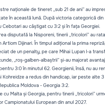
astre naționale de tineret „sub 21 de ani” au impre
ate în această lună. După victoria categorică din 
giu Cebotari au câștigat cu 3:2 și în fața Georgiei.
ea disputată la Nisporeni, tinerii „tricolori” au rata
n Artiom Dijinari. În timpul adițional la prima repriz
iat de un penalty, pe care Mihai Lupan l-a transf
unde, „roș-galben-albaștrii” și-au majorat avantajul
entru 3:0 în minutul 62. Georgienii, însă, nu au ren
 Kohreidze a redus din handicap, iar peste alte 3
l: Republica Moldova - Georgia 3:2.
 cu Malta și Georgia, pentru tinerii „tricolori” ur
ilor Campionatului European din anul 2027.