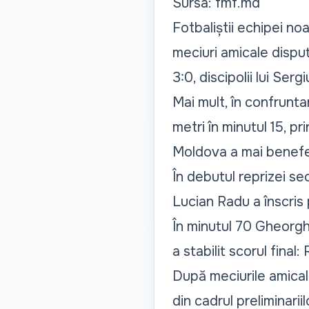
Sursa: fmf.md
Fotbaliștii echipei no
meciuri amicale disput
3:0, discipolii lui Ser
Mai mult, în confruntar
metri în minutul 15, pri
Moldova a mai benefec
În debutul reprizei sec
Lucian Radu a înscris p
În minutul 70 Gheorghi
a stabilit scorul fina
După meciurile amicale
din cadrul preliminari