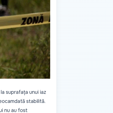
la suprafața unui iaz
deocamdată stabilită.
ui nu au fost