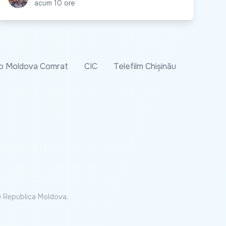
acum 10 ore
o Moldova Comrat
CIC
Telefilm Chișinău
cu Republica Moldova.