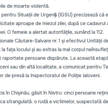
ile de moarte violentă.
 pentru Situații de Urgență (IGSU) precizează că 
licitate aproape de miezul zilei, după ce cadavrul
ei. O femeie a alertat autoritățile, sunând la 112.
ionale Căutare-Salvare nr. 1 și efectivul Unității d
la fața locului și au extras la mal corpul neînsufleți
ost raportate persoane dispărute. La această etapă
ceni sau din altă localitate, a comunicat pentru 
r de presă la Inspectoratul de Poliție Ialoveni.
s în Chișinău, găsit în Nistru: cinci persoane reți
ica strangulată: o rudă a victimelor, suspectată d