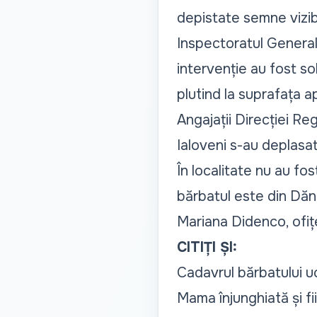
depistate semne vizib
Inspectoratul General
intervenție au fost so
plutind la suprafața ap
Angajații Direcției Reg
Ialoveni s-au deplasat 
În localitate nu au f
bărbatul este din Dăn
Mariana Didenco, ofițe
CITIȚI ȘI:
Cadavrul bărbatului uci
Mama înjunghiată și fi