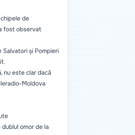
echipele de
 a fost observat
e Salvatori și Pompieri
t.
, nu este clar dacă
Teleradio-Moldova
nute
e dublul omor de la