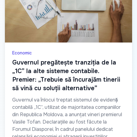
Economic
Guvernul pregătește tranziția de la
„1C” la alte sisteme contabile.
Premier: „Trebuie să încurajăm tinerii
să vină cu soluții alternative”
Guvernul va înlocui treptat sistemul de evidență
contabilă „1C”, utilizat de majoritatea companiilor
din Republica Moldova, a anunțat vineri premierul
Vasile Tofan. Declarațiile au fost făcute la
Forumul Diasporei, în cadrul panelului dedicat
relansării economiei și atragerii investițiilor.