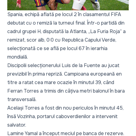
Spania, echipă aflată pe locul 2 în clasamentul FIFA
debutat cu o remiză la turneul final. Într-o partidă din
cadrul grupei H, disputată la Atlanta, „La Furia Roja” a
remizat, scor alb, 0:0 cu Republica Capului Verde,
selecționată ce se află pe locul 67 în ierarhia
mondială.
Discipolii selecționerului Luis de la Fuente au jucat
previzibil în prima repriză. Campioana europeană en
titre a ratat cea mare ocazie în minutul 39, când
Ferran Torres a trimis din câțiva metri balonul în bara
transversală.
Același Torres a fost din nou periculos în minutul 45,
însă Vozinha, portarul caboverdienilor a intervenit
salvator.
Lamine Yamal a început meciul pe banca de rezerve.