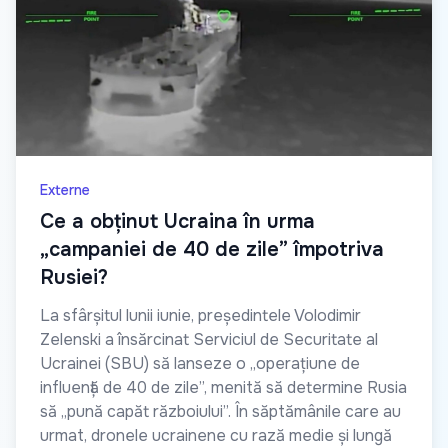
Externe
Ce a obținut Ucraina în urma
„campaniei de 40 de zile” împotriva
Rusiei?
La sfârșitul lunii iunie, președintele Volodimir
Zelenski a însărcinat Serviciul de Securitate al
Ucrainei (SBU) să lanseze o „operațiune de
influență de 40 de zile”, menită să determine Rusia
să „pună capăt războiului”. În săptămânile care au
urmat, dronele ucrainene cu rază medie și lungă