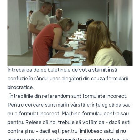
Întrebarea de pe buletinele de vot a stârnit însă
confuzie în rândul unor alegători din cauza formulării
birocratice.
„Întrebările din referendum sunt formulate incorect.
Pentru cei care sunt mai în vârstă ei înțeleg că da sau
nu e formulat incorect. Mai bine formulau contra sau
pentru. Reiese că noi trebuie să votăm da - dacă ești
contra și nu - dacă ești pentru. Îmi iubesc satul și nu
vreau ca cineva care își umple buzunarele cu bani se