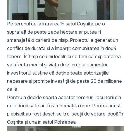
Pe terenul de la intrarea în satul Coșnița, pe o
suprafață de peste zece hectare ar putea fi
amenajată o carieră de nisip. Proiectul a generat un
conflict de durată și a împărțit comunitatea în două
tabere. În timp ce unii localnici se tem că exploatarea
va afecta mediul și viața de zi cu zi a oamenilor,
investitorul susține că deține toate autorizațiile
necesare și promite investiții de peste 20 de milioane
de lei.
Pentru a decide soarta acestor terenuri, locuitorii din
cele două sate au fost chemați la urne. Pentru acest
plebiscit au fost deschise trei secții de votare, două în
Coșnița și una în satul Pohrebea.