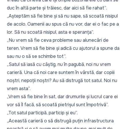
duc în altă parte și trăiesc, dar aici să fie rahat”.
„Așteptăm să fie bine și să nu sape, să scoată nisipul
de acolo. Oamenii au spus că nu vor, dar ei o fac pe a
lor. Să nu scoată nisipul, asta e speranța”.
„Nu vrem să fie ceva probleme sau alunecări de
teren. Vrem să fie bine și adică cu ajutorul a spune da
sau nu o să se schimbe tot”.
„Satul să iasă cu câștig, nu în pagubă, noi nu vrem
carieră. Una că noi care suntem în vârstă, dar copiii
noștri, nepoții noștri? Au să distrugă tot satul. Noi nu
vrem asta”.
„Vrem să fie bine în sat, dar drumurile și lucrul care ei
vor să îl facă, să scoată pietrișul sunt împotrivă”.
„Tot satul participă, particip și eu”.
„Această carieră o să distrugă puțin infrastructura
noastră și o să avem mai multe daune, mai mult de