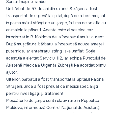
Sursa: Imagine-simbol
Un bărbat de 57 de ani din raionul Strășeni a fost
transportat de urgență la spital, după ce a fost mușcat
în palma mâinii stângi de un șarpe, în timp ce se afla cu
animalele la păscut. Acesta este al șaselea caz
înregistrat în R. Moldova de la începutul anului curent.
După mușcătură, bărbatul a început să acuze amețeli
puternice, iar antebrațul stâng i s-a umflat. Soția
acestuia a alertat Serviciul 112, iar echipa Punctului de
Asistență Medicală Urgentă Zubrești i-a acordat primul
ajutor.
Ulterior, bărbatul a fost transportat la Spitalul Raional
Strășeni, unde a fost preluat de medicii specialiști
pentru investigații și tratament.
Mușcăturile de șarpe sunt relativ rare în Republica
Moldova, informează Centrul Național de Asistență