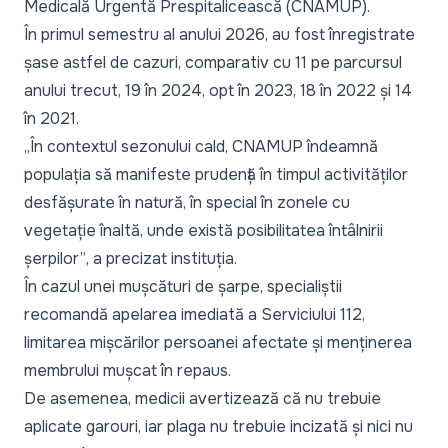
Medicală Urgentă Prespitalicească (CNAMUP).
În primul semestru al anului 2026, au fost înregistrate
șase astfel de cazuri, comparativ cu 11 pe parcursul
anului trecut, 19 în 2024, opt în 2023, 18 în 2022 și 14
în 2021.
„În contextul sezonului cald, CNAMUP îndeamnă
populația să manifeste prudență în timpul activităților
desfășurate în natură, în special în zonele cu
vegetație înaltă, unde există posibilitatea întâlnirii
șerpilor”
, a precizat instituția.
În cazul unei mușcături de șarpe, specialiștii
recomandă apelarea imediată a Serviciului 112,
limitarea mișcărilor persoanei afectate și menținerea
membrului mușcat în repaus.
De asemenea, medicii avertizează că nu trebuie
aplicate garouri, iar plaga nu trebuie incizată și nici nu